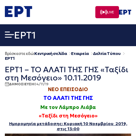
Μετάβαση
σε
LIVE
περιεχόμενο
EΡΤ1
Βρίσκεστε εδώ:
Κεντρική σελίδα
Εταιρεία
Δελτία Τύπου
EΡΤ1
ΕΡΤ1 – ΤΟ ΑΛΑΤΙ ΤΗΣ ΓΗΣ «Ταξίδι
στη Μεσόγειο» 10.11.2019
ΔΗΜΟΣΙΕΥΣΗ
04/11/19
ΝΕΟ ΕΠΕΙΣΟΔΙΟ
ΤΟ ΑΛΑΤΙ ΤΗΣ ΓΗΣ
Με τον Λάμπρο Λιάβα
«Ταξίδι στη Μεσόγειο»
Ημερομηνία μετάδοσης: Κυριακή 10 Νοεμβρίου 2019,
στις 13:00