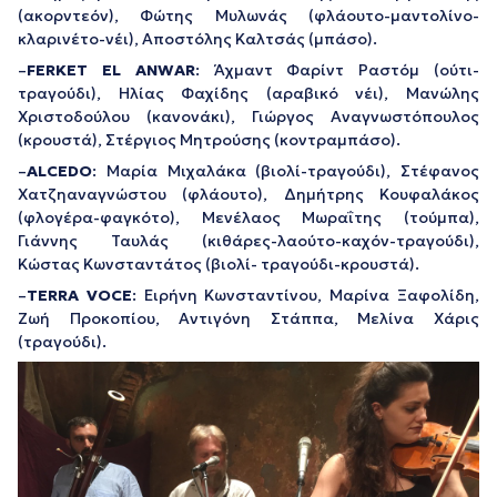
(ακορντεόν), Φώτης Μυλωνάς (φλάουτο-μαντολίνο-
κλαρινέτο-νέι), Αποστόλης Καλτσάς (μπάσο).
–
FERKET EL ANWAR
: Άχμαντ Φαρίντ Ραστόμ (ούτι-
τραγούδι), Ηλίας Φαχίδης (αραβικό νέι), Μανώλης
Χριστοδούλου (κανονάκι), Γιώργος Αναγνωστόπουλος
(κρουστά), Στέργιος Μητρούσης (κοντραμπάσο).
–
ALCEDO
: Μαρία Μιχαλάκα (βιολί-τραγούδι), Στέφανος
Χατζηαναγνώστου (φλάουτο), Δημήτρης Κουφαλάκος
(φλογέρα-φαγκότο), Μενέλαος Μωραΐτης (τούμπα),
Γιάννης Ταυλάς (κιθάρες-λαούτο-καχόν-τραγούδι),
Κώστας Κωνσταντάτος (βιολί- τραγούδι-κρουστά).
–
TERRA VOCE
: Ειρήνη Κωνσταντίνου, Μαρίνα Ξαφολίδη,
Ζωή Προκοπίου, Αντιγόνη Στάππα, Μελίνα Χάρις
(τραγούδι).