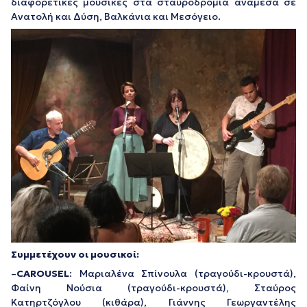
διαφορετικές μουσικές στα σταυροδρόμια ανάμεσα σε
Ανατολή και Δύση, Βαλκάνια και Μεσόγειο.
Συμμετέχουν οι μουσικοί:
–
CAROUSEL
: Μαριαλένα Σπίνουλα (τραγούδι-κρουστά),
Φαίνη Νούσια (τραγούδι-κρουστά), Σταύρος
Κατηρτζόγλου (κιθάρα), Γιάννης Γεωργαντέλης