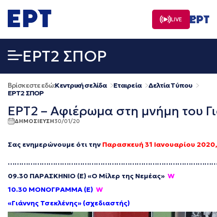
Μετάβαση
σε
LIVE
περιεχόμενο
EΡΤ2 ΣΠΟΡ
Βρίσκεστε εδώ:
Κεντρική σελίδα
Εταιρεία
Δελτία Τύπου
EΡΤ2 ΣΠΟΡ
ΕΡΤ2 – Αφιέρωμα στη μνήμη του Γι
ΔΗΜΟΣΙΕΥΣΗ
30/01/20
Σας ενημερώνουμε ότι την
Παρασκευή 31 Ιανουαρίου 2020
,
…………………………………………………………………………………
09.30 ΠΑΡΑΣΚΗΝΙΟ (Ε) «Ο Μίλερ της Νεμέας»
W
10.30 ΜΟΝΟΓΡΑΜΜΑ (Ε)
W
«Γιάννης Τσεκλένης» (σχεδιαστής)