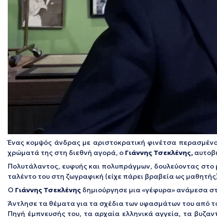
Ένας κομψός άνδρας με αριστοκρατική φινέτσα περασμένου
χρώματά της στη διεθνή αγορά, ο
Γιάννης Τσεκλένης,
αυτοβ
Πολυτάλαντος, ευφυής και πολυπράγμων, δουλεύοντας στο 
ταλέντο του στη ζωγραφική (είχε πάρει βραβεία ως μαθητής)
Ο
Γιάννης Τσεκλένης
δημιούργησε μια «γέφυρα» ανάμεσα στ
Άντλησε τα θέματα για τα σχέδια των υφασμάτων του από τ
Πηγή έμπνευσής του, τα αρχαία ελληνικά αγγεία, τα βυζαν