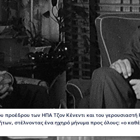
του προέδρου των ΗΠΑ Τζον Κένεντι και του γερουσιαστή
τήτων, στέλνοντας ένα ηχηρό μήνυμα προς όλους: «ο καθέ