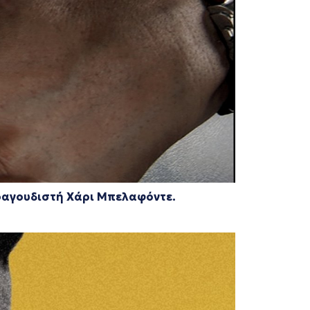
τραγουδιστή Χάρι Μπελαφόντε.