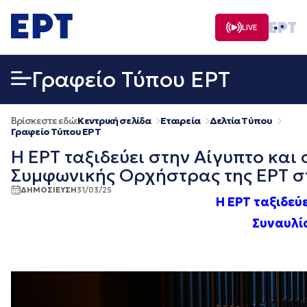
Μετάβαση
σε
LIVE
περιεχόμενο
Γραφείο Τύπου ΕΡΤ
Βρίσκεστε εδώ:
Κεντρική σελίδα
Εταιρεία
Δελτία Τύπου
Γραφείο Τύπου ΕΡΤ
Η ΕΡΤ ταξιδεύει στην Αίγυπτο και
Συμφωνικής Ορχήστρας της ΕΡΤ στ
ΔΗΜΟΣΙΕΥΣΗ
31/03/25
Η ΕΡΤ ταξιδεύ
Συναυλί