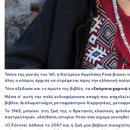
Τέκνο της γενιάς του ’60, η Κατερίνα Αγγελάκη Ρουκ βιώνει 
όλος ο κόσμος άρχισε να στρέφεται προς την ελληνική ποίησ
Τότε εξέδωσε και το πρώτο της βιβλίο, τα
«Σκόρπια χαρτιά 
Μέσα σ’ αυτή την πολύ ενδιαφέρουσα εποχή που ασχολείται
βιβλία. Διπλωματούχος μεταφράστρια-διερμηνέας, μεταφράζ
Το 1963, μπαίνει στη ζωή της ο Βρετανός κλασικός φιλόλ
παντρεύτηκαν. «
Απίθανη ιστορία. Ήταν σαν είχαμε γεννηθε
«
Ο Ρόντνεϊ πέθανε το 2007 και η ζωή μου βέβαια συνεχίστ