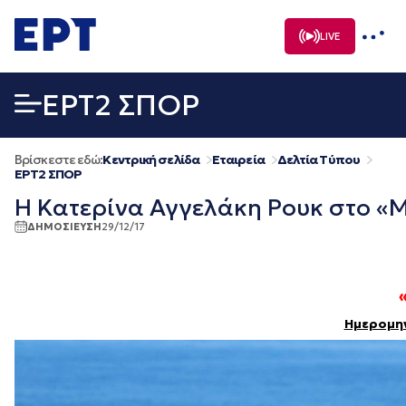
Μετάβαση
σε
LIVE
περιεχόμενο
EΡΤ2 ΣΠΟΡ
Βρίσκεστε εδώ:
Κεντρική σελίδα
Εταιρεία
Δελτία Τύπου
EΡΤ2 ΣΠΟΡ
Η Κατερίνα Αγγελάκη Ρουκ στο «Μ
ΔΗΜΟΣΙΕΥΣΗ
29/12/17
Ημερομη