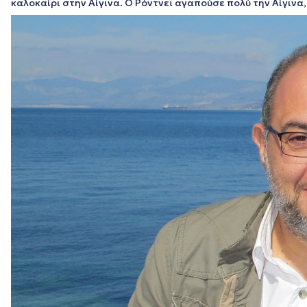
καλοκαίρι στην Αίγινα. Ο Ρόντνεϊ αγαπούσε πολύ την Αίγινα,