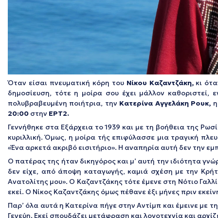
Όταν είσαι πνευματική κόρη του
Νίκου Καζαντζάκη,
κι ότα
δημοσίευση, τότε η μοίρα σου έχει μάλλον καθοριστεί, 
πολυβραβευμένη ποιήτρια, την
Κατερίνα Αγγελάκη Ρουκ
,
η
20:00
στην
ΕΡΤ2.
Γεννήθηκε στα Εξάρχεια το 1939 και με τη βοήθεια της Ρωσί
κυριλλική. Όμως, η μοίρα τής επιφύλασσε μια τραγική πλευ
«
Ένα αρκετά ακριβό εισιτήριο
». Η αναπηρία αυτή δεν την ε
Ο πατέρας της ήταν δικηγόρος και μ’ αυτή την ιδιότητα γνώ
δεν είχε, από άποψη καταγωγής, καμιά σχέση με την Κρήτ
Ανατολίτης μου». Ο Καζαντζάκης τότε έμενε στη Νότιο Γαλλία
εκεί. Ο Νίκος Καζαντζάκης όμως πέθανε έξι μήνες πριν εκείν
Παρ’ όλα αυτά η Κατερίνα πήγε στην Αντίμπ και έμεινε με τ
Γενεύη. Εκεί σπουδάζει μετάφραση και λογοτεχνία και αρχί