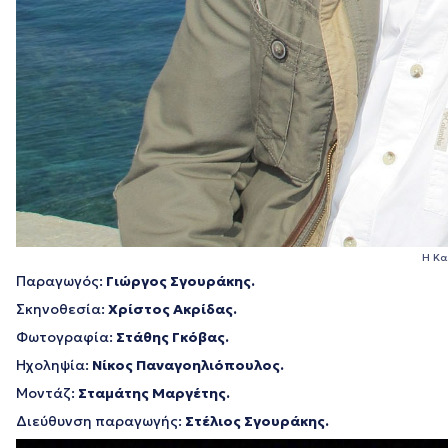
Η Κα
Παραγωγός:
Γιώργος Σγουράκης.
Σκηνοθεσία:
Χρίστος Ακρίδας.
Φωτογραφία:
Στάθης Γκόβας.
Ηχοληψία:
Νίκος Παναγοηλιόπουλος.
Μοντάζ:
Σταμάτης Μαργέτης.
Διεύθυνση παραγωγής:
Στέλιος Σγουράκης.