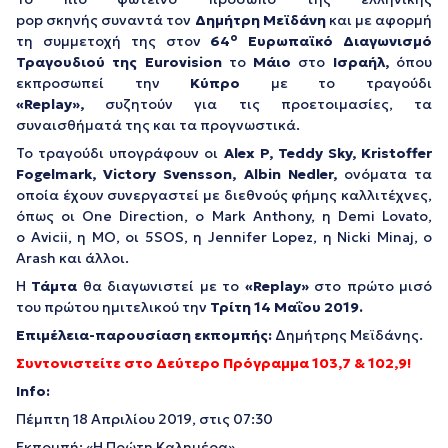
pop σκηνής συναντά τον
Δημήτρη Μεϊδάνη
και με αφορμή
ο
τη συμμετοχή της στον
64
Ευρωπαϊκό Διαγωνισμό
Τραγουδιού της Eurovision
το
Μάιο
στο
Ισραήλ,
όπου
εκπροσωπεί την
Κύπρο
με το τραγούδι
«Replay»,
συζητούν για τις προετοιμασίες, τα
συναισθήματά της και τα προγνωστικά.
Το τραγούδι υπογράφουν οι
Alex P, Teddy Sky, Kristoffer
Fogelmark, Victory Svensson, Albin Nedler,
ονόματα τα
οποία έχουν συνεργαστεί με διεθνούς φήμης καλλιτέχνες,
όπως οι One Direction, ο Mark Anthony, η Demi Lovato,
ο Avicii, η ΜΟ, οι 5SOS, η Jennifer Lopez, η Nicki Minaj, ο
Arash και άλλοι.
Η
Τάμτα
θα διαγωνιστεί με το
«Replay»
στο πρώτο μισό
του πρώτου ημιτελικού την
Τρίτη 14 Μαΐου 2019.
Επιμέλεια-παρουσίαση εκπομπής:
Δημήτρης Μεϊδάνης.
Συντονιστείτε στο Δεύτερο Πρόγραμμα 103,7 & 102,9!
Info:
Πέμπτη 18 Απριλίου 2019, στις 07:30
Εκπομπή: «Η Πρώτη Καλημέρα»