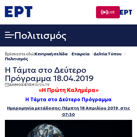
Μετάβαση
σε
LIVE
περιεχόμενο
Πολιτισμός
Βρίσκεστε εδώ:
Κεντρική σελίδα
Εταιρεία
Δελτία Τύπου
Πολιτισμός
Η Τάμτα στο Δεύτερο
Πρόγραμμα 18.04.2019
ΔΗΜΟΣΙΕΥΣΗ
15/04/19
«Η Πρώτη Καλημέρα»
Η Τάμτα στο Δεύτερο Πρόγραμμα
Ημερομηνία μετάδοσης: Πέμπτη 18 Απριλίου 2019, στις
07:30