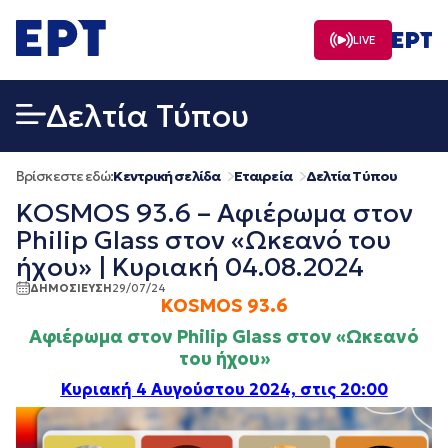
Μετάβαση
σε
LIVE
περιεχόμενο
Δελτία Τύπου
Βρίσκεστε εδώ:
Κεντρική σελίδα
Εταιρεία
Δελτία Τύπου
KOSMOS 93.6 – Αφιέρωμα στον
Philip Glass στον «Ωκεανό του
ήχου» | Κυριακή 04.08.2024
ΔΗΜΟΣΙΕΥΣΗ
29/07/24
KOSMOS 93.6
Αφιέρωμα στον Philip Glass
στον «Ωκεανό
του ήχου»
Κυριακή 4 Αυγούστου 2024, στις 20:00