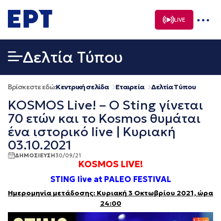
Μετάβαση
σε
LIVE
περιεχόμενο
Δελτία Τύπου
Βρίσκεστε εδώ:
Κεντρική σελίδα
Εταιρεία
Δελτία Τύπου
KOSMOS Live! – Ο Sting γίνεται
70 ετών και το Kosmos θυμάται
ένα ιστορικό live | Κυριακή
03.10.2021
ΔΗΜΟΣΙΕΥΣΗ
30/09/21
KOSMOS LIVE!
STING live at PALEO FESTIVAL
Ημερομηνία μετάδοσης: Κυριακή
3 Οκτωβρίου
2021,
ώρα
24:00