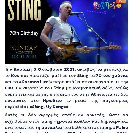
Την
Κυριακή 3 Οκτωβρίου 2021,
ακριβώς τα μεσάνυχτα,
το
Kosmos
γιορτάζει μαζί με τον
Sting
τα
70 του χρόνια,
και το
«Kosmos
L
ive!»
παρουσιάζει σε συνεργασία με την
EBU
μια συναυλία του Sting με
αναμνηστική
αξία, καθώς
συμπίπτει και με την επίσκεψή του στην
Αθήνα
για τις δύο
συναυλίες στο
Ηρώδειο
εν μέσω της παγκόσμιας
περιοδείας
«Sting,
M
y
S
ongs».
Αυτές οι δύο αφορμές στάθηκαν αρκετές, ώστε να
ευχηθούμε στον Sting
«χρόνια πολλά»
και δημιουργικά,
αναπολώντας τη
συναυλία
που δόθηκε στο διάσημο
Paléo