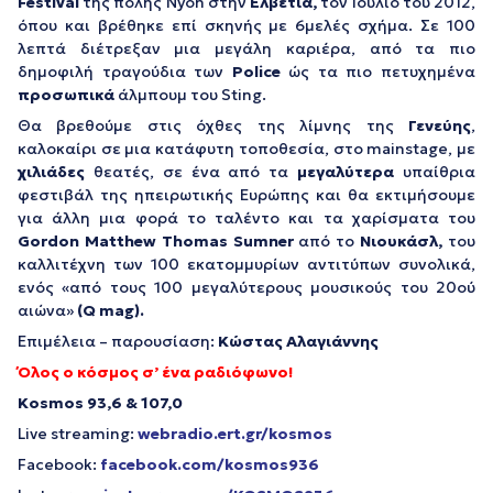
F
estival
της πόλης Nyon στην
Ελβετία,
τον Ιούλιο του 2012,
όπου και βρέθηκε επί σκηνής με 6μελές σχήμα. Σε 100
λεπτά διέτρεξαν μια μεγάλη καριέρα, από τα πιο
δημοφιλή τραγούδια των
Police
ώς τα πιο πετυχημένα
προσωπικά
άλμπουμ του Sting.
Θα βρεθούμε στις όχθες της λίμνης της
Γενεύης
,
καλοκαίρι σε μια κατάφυτη τοποθεσία, στο mainstage, με
χιλιάδες
θεατές, σε ένα από τα
μεγαλύτερα
υπαίθρια
φεστιβάλ της ηπειρωτικής Ευρώπης και θα εκτιμήσουμε
για άλλη μια φορά το ταλέντο και τα χαρίσματα του
Gordon Matthew Thomas Sumner
από το
Νιουκάσλ,
του
καλλιτέχνη των 100 εκατομμυρίων αντιτύπων συνολικά,
ενός «
από τους 100 μεγαλύτερους μουσικούς του 20ού
αιώνα
»
(Q mag).
Επιμέλεια – παρουσίαση:
Κώστας Αλαγιάννης
Όλος ο κόσμος σ’ ένα ραδιόφωνο!
Kosmos 93,6 & 107,0
Live streaming:
webradio.ert.gr/kosmos
Facebook:
facebook.com/kosmos936