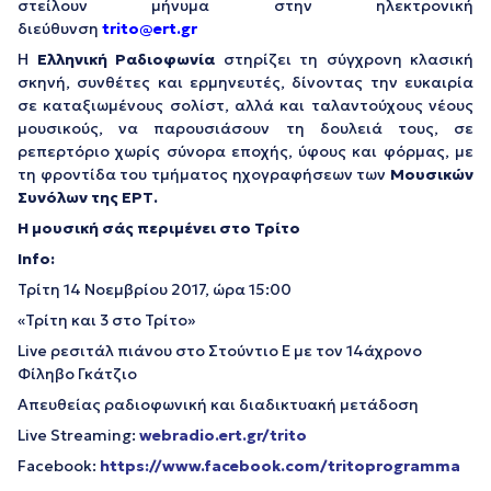
στείλουν μήνυμα στην ηλεκτρονική
διεύθυνση
trito@ert.gr
Η
Ελληνική Ραδιοφωνία
στηρίζει τη σύγχρονη κλασική
σκηνή, συνθέτες και ερμηνευτές, δίνοντας την ευκαιρία
σε καταξιωμένους σολίστ, αλλά και ταλαντούχους νέους
μουσικούς, να παρουσιάσουν τη δουλειά τους, σε
ρεπερτόριο χωρίς σύνορα εποχής, ύφους και φόρμας, με
τη φροντίδα του τμήματος ηχογραφήσεων των
Μουσικών
Συνόλων της ΕΡΤ.
Η μουσική σάς περιμένει στο Τρίτο
Info:
Τρίτη 14 Νοεμβρίου 2017, ώρα 15:00
«Τρίτη και 3 στο Τρίτο»
Live ρεσιτάλ πιάνου στο Στούντιο Ε με τον 14άχρονο
Φίληβο Γκάτζιο
Απευθείας ραδιοφωνική και διαδικτυακή μετάδοση
Live Streaming:
webradio.ert.gr/trito
Facebook:
https://www.facebook.com/tritoprogramma