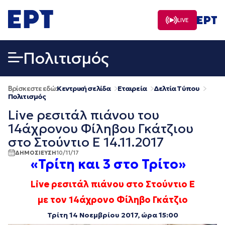
Μετάβαση
σε
LIVE
περιεχόμενο
Πολιτισμός
Βρίσκεστε εδώ:
Κεντρική σελίδα
Εταιρεία
Δελτία Τύπου
Πολιτισμός
Live ρεσιτάλ πιάνου του
14άχρονου Φίληβου Γκάτζιου
στο Στούντιο Ε 14.11.2017
ΔΗΜΟΣΙΕΥΣΗ
10/11/17
«Τρίτη και 3 στο Τρίτο»
Live ρεσιτάλ πιάνου
στο Στούντιο Ε
με τον 14άχρονο Φίληβο Γκάτζιο
Τρίτη 14 Νοεμβρίου 2017, ώρα 15:00