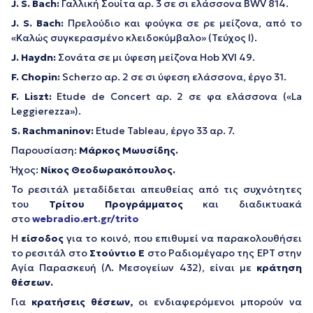
J. S. Bach:
Γαλλική Σουίτα αρ. 3 σε σι ελάσσονα ΒWV 814.
J. S. Bach:
Πρελούδιο και φούγκα σε ρε μείζονα, από το
«Καλώς συγκερασμένο κλειδοκύμβαλο» (Τεύχος Ι).
J. Haydn:
Σονάτα σε μι ύφεση μείζονα Ηob XVI 49.
F. Chopin:
Scherzo αρ. 2 σε σι ύφεση ελάσσονα, έργο 31.
F. Liszt:
Etude de Concert αρ. 2 σε φα ελάσσονα («La
Leggierezza»).
S. Rachmaninov:
Etude Tableau, έργο 33 αρ. 7.
Παρουσίαση:
Μάρκος Μωυσίδης.
Ήχος:
Νίκος Θεοδωρακόπουλος.
Το ρεσιτάλ μεταδίδεται απευθείας από τις συχνότητες
του
Τρίτου Προγράμματος
και διαδικτυακά
στο
webradio.ert.gr/trito
Η
είσοδος
για το κοινό, που επιθυμεί να παρακολουθήσει
το ρεσιτάλ στο
Στούντιο Ε
στο Ραδιομέγαρο της ΕΡΤ στην
Αγία Παρασκευή (Λ. Μεσογείων 432), είναι με
κράτηση
θέσεων.
Για
κρατήσεις θέσεων,
οι ενδιαφερόμενοι μπορούν να