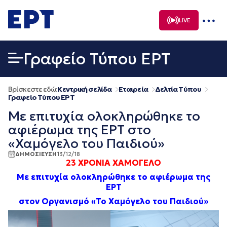
Μετάβαση
σε
LIVE
περιεχόμενο
Γραφείο Τύπου ΕΡΤ
Βρίσκεστε εδώ:
Κεντρική σελίδα
Εταιρεία
Δελτία Τύπου
Γραφείο Τύπου ΕΡΤ
Με επιτυχία ολοκληρώθηκε το
αφιέρωμα της ΕΡΤ στο
«Χαμόγελο του Παιδιού»
ΔΗΜΟΣΙΕΥΣΗ
13/12/18
2
3
ΧΡΟΝΙΑ ΧΑΜΟΓΕΛΟ
Με επιτυχία ολοκληρώθηκε το αφιέρωμα της
ΕΡΤ
στον Οργανισμό «Το Χαμόγελο του Παιδιού»