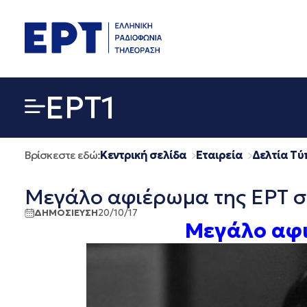
Μετάβαση
σε
περιεχόμενο
EΡΤ1
Βρίσκεστε εδώ:
Κεντρική σελίδα
Εταιρεία
Δελτία Τύ
Μεγάλο αφιέρωμα της ΕΡΤ σ
ΔΗΜΟΣΙΕΥΣΗ
20/10/17
Μεγάλο αφι