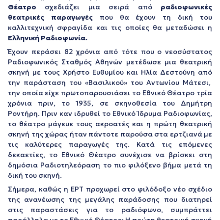
Θέατρο
σχεδιάζει μια σειρά από
ραδιοφωνικές
θεατρικές παραγωγές
που θα έχουν τη δική του
καλλιτεχνική σφραγίδα και τις οποίες θα μεταδώσει η
Ελληνική Ραδιοφωνία.
Έχουν περάσει 82 χρόνια από τότε που ο νεοσύστατος
Ραδιοφωνικός Σταθμός Αθηνών μετέδωσε μια θεατρική
σκηνή με τους Χρήστο Ευθυμίου και Ηλία Δεστούνη από
την παράσταση του «Βασιλικού» του Αντωνίου Μάτεσι,
την οποία είχε πρωτοπαρουσιάσει το Εθνικό Θέατρο τρία
χρόνια πριν, το 1935, σε σκηνοθεσία του Δημήτρη
Ροντήρη. Πριν καν ιδρυθεί το Εθνικό Ίδρυμα Ραδιοφωνίας,
το θέατρο μάγευε τους ακροατές και η πρώτη θεατρική
σκηνή της χώρας ήταν πάντοτε παρούσα στα ερτζιανά με
τις καλύτερες παραγωγές της. Κατά τις επόμενες
δεκαετίες, το Εθνικό Θέατρο συνέχισε να βρίσκει στη
δημόσια Ραδιοτηλεόραση το πιο φιλόξενο βήμα μετά τη
δική του σκηνή.
Σήμερα, καθώς η ΕΡΤ προχωρεί στο φιλόδοξο νέο σχέδιο
της ανανέωσης της μεγάλης παράδοσης που διατηρεί
στις παραστάσεις για το ραδιόφωνο, συμπράττει