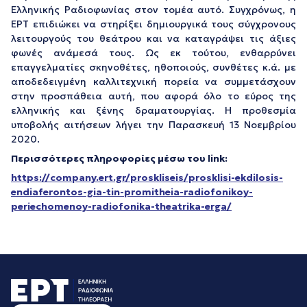
Ελληνικής Ραδιοφωνίας στον τομέα αυτό. Συγχρόνως, η
ΕΡΤ επιδιώκει να στηρίξει δημιουργικά τους σύγχρονους
λειτουργούς του θεάτρου και να καταγράψει τις άξιες
φωνές ανάμεσά τους. Ως εκ τούτου, ενθαρρύνει
επαγγελματίες σκηνοθέτες, ηθοποιούς, συνθέτες κ.ά. με
αποδεδειγμένη καλλιτεχνική πορεία να συμμετάσχουν
στην προσπάθεια αυτή, που αφορά όλο το εύρος της
ελληνικής και ξένης δραματουργίας. Η προθεσμία
υποβολής αιτήσεων λήγει την Παρασκευή 13 Νοεμβρίου
2020.
Περισσότερες πληροφορίες μέσω του link:
https://company.ert.gr/proskliseis/prosklisi-ekdilosis-
endiaferontos-gia-tin-promitheia-radiofonikoy-
periechomenoy-radiofonika-theatrika-erga/