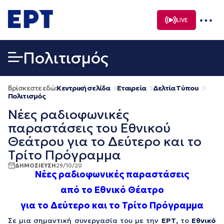
Μετάβαση
σε
LIVE
περιεχόμενο
Πολιτισμός
Βρίσκεστε εδώ:
Κεντρική σελίδα
Εταιρεία
Δελτία Τύπου
Πολιτισμός
Νέες ραδιοφωνικές
παραστάσεις του Εθνικού
Θεάτρου για το Δεύτερο και το
Τρίτο Πρόγραμμα
ΔΗΜΟΣΙΕΥΣΗ
29/10/20
Νέες ραδιοφωνικές παραστάσεις
από το Εθνικό Θέατρο
για το Δεύτερο και το Τρίτο Πρόγραμμα
Σε μια σημαντική συνεργασία του με την
ΕΡΤ,
τo
Εθνικό