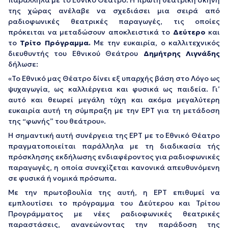
παράλληλα με το Εθνικό Θέατρο: Η πρώτη θεατρική σκηνή
της χώρας ανέλαβε να σχεδιάσει μια σειρά από
ραδιοφωνικές θεατρικές παραγωγές, τις οποίες
πρόκειται να μεταδώσουν αποκλειστικά το
Δεύτερο
και
το
Τρίτο Πρόγραμμα.
Με την ευκαιρία, ο καλλιτεχνικός
διευθυντής του Εθνικού Θεάτρου
Δημήτρης Λιγνάδης
δήλωσε:
«Το Εθνικό μας Θέατρο δίνει εξ υπαρχής βάση στο Λόγο ως
ψυχαγωγία, ως καλλιέργεια και φυσικά ως παιδεία. Γι’
αυτό και θεωρεί μεγάλη τύχη και ακόμα μεγαλύτερη
ευκαιρία αυτή τη σύμπραξη με την ΕΡΤ για τη μετάδοση
της “φωνής” του θεάτρου».
Η σημαντική αυτή συνέργεια της ΕΡΤ με το Εθνικό Θέατρο
πραγματοποιείται παράλληλα με τη διαδικασία τής
πρόσκλησης εκδήλωσης ενδιαφέροντος για ραδιοφωνικές
παραγωγές, η οποία συνεχίζεται κανονικά απευθυνόμενη
σε φυσικά ή νομικά πρόσωπα.
Με την πρωτοβουλία της αυτή, η ΕΡΤ επιθυμεί να
εμπλουτίσει το πρόγραμμα του Δεύτερου και Τρίτου
Προγράμματος με νέες ραδιοφωνικές θεατρικές
παραστάσεις, ανανεώνοντας την παράδοση της