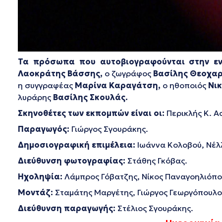
Τα πρόσωπα που αυτοβιογραφούνται στην ενό
Λαοκράτης Βάσσης
,
ο ζωγράφος
Βασίλης Θεοχαρ
η συγγραφέας
Μαρίνα Καραγάτση,
ο ηθοποιός
Νι
λυράρης
Βασίλης Σκουλάς.
Σκηνοθέτες των εκπομπών είναι οι:
Περικλής K. Α
Παραγωγός:
Γιώργος Σγουράκης.
Δημοσιογραφική επιμέλεια:
Ιωάννα Κολοβού, Νέλ
Διεύθυνση φωτογραφίας:
Στάθης Γκόβας.
Ηχοληψία:
Λάμπρος Γόβατζης, Νίκος Παναγοηλιόπο
Μοντάζ:
Σταμάτης Μαργέτης, Γιώργος Γεωργόπουλο
Διεύθυνση παραγωγής:
Στέλιος Σγουράκης.