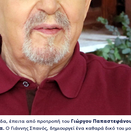
λάδα, έπειτα από προτροπή του
Γιώργου Παπαστεφάνο
α.
Ο Γιάννης Σπανός, δημιουργεί ένα καθαρά δικό του μ