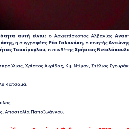
τητα αυτή είναι:
ο Αρχιεπίσκοπος Αλβανίας
Αναστ
άκης,
η συγγραφέας
Ρέα Γαλανάκη,
ο ποιητής
Αντώνης
κήτας Τσακίρογλου,
ο συνθέτης
Χρήστος Νικολόπουλο
σπρούλιας, Χρίστος Ακρίδας, Κιμ Ντίμον, Στέλιος Σγουράκ
λυ Κατσαμά.
υλος.
ς, Αποστολία Παπαϊωάννου.