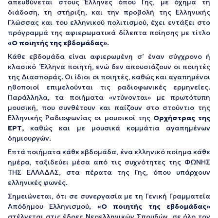
απευθύνεται στους Έλληνες όπου Γης, με όχημα τη
διάδοση, τη στήριξη, και την προβολή της Ελληνικής
Γλώσσας και του ελληνικού πολιτισμού, έχει εντάξει στο
πρόγραμμά της αφιερωματικά δίλεπτα ποίησης με τίτλο
«Ο ποιητής της εβδομάδας».
Κάθε εβδομάδα είναι αφιερωμένη σ’ έναν σύγχρονο ή
κλασικό Έλληνα ποιητή, ενώ δεν απουσιάζουν οι ποιητές
της Διασποράς. Οι ίδιοι οι ποιητές, καθώς και αγαπημένοι
ηθοποιοί επιμελούνται τις ραδιοφωνικές ερμηνείες.
Παράλληλα, τα ποιήματα «ντύνονται» με πρωτότυπη
μουσική, που συνθέτουν και παίζουν στο στούντιο της
Ελληνικής Ραδιοφωνίας οι μουσικοί της
Ορχήστρας της
ΕΡΤ,
καθώς και με μουσικά κομμάτια αγαπημένων
δημιουργών.
Επτά ποιήματα κάθε εβδομάδα, ένα ελληνικό ποίημα κάθε
ημέρα, ταξιδεύει μέσα από τις συχνότητες της ΦΩΝΗΣ
ΤΗΣ ΕΛΛΑΔΑΣ, στα πέρατα της Γης, όπου υπάρχουν
ελληνικές φωνές.
Σημειώνεται, ότι σε συνεργασία με τη Γενική Γραμματεία
Απόδημου Ελληνισμού,
«Ο ποιητής της εβδομάδας»
στέλνεται στις έδρες Νεοελληνικών Σπουδών, σε όλο τον