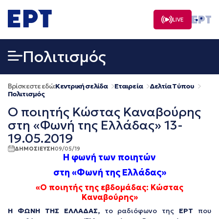
Μετάβαση
σε
LIVE
περιεχόμενο
Πολιτισμός
Βρίσκεστε εδώ:
Κεντρική σελίδα
Εταιρεία
Δελτία Τύπου
Πολιτισμός
Ο ποιητής Κώστας Καναβούρης
στη «Φωνή της Ελλάδας» 13-
19.05.2019
ΔΗΜΟΣΙΕΥΣΗ
09/05/19
Η φωνή των ποιητών
στη «Φωνή της Ελλάδας»
«Ο ποιητής της εβδομάδας: Κώστας
Καναβούρης»
Η ΦΩΝΗ ΤΗΣ ΕΛΛΑΔΑΣ,
το ραδιόφωνο της
ΕΡΤ
που