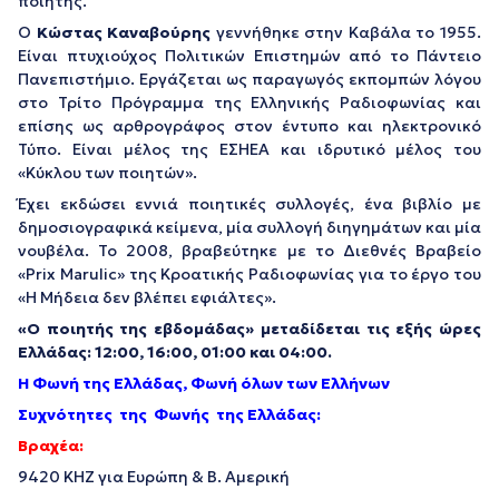
ποιητής.
Ο
Κώστας Καναβούρης
γεννήθηκε στην Καβάλα το 1955.
Είναι πτυχιούχος Πολιτικών Επιστημών από το Πάντειο
Πανεπιστήμιο. Εργάζεται ως παραγωγός εκπομπών λόγου
στο Τρίτο Πρόγραμμα της Ελληνικής Ραδιοφωνίας και
επίσης ως αρθρογράφος στον έντυπο και ηλεκτρονικό
Τύπο. Είναι μέλος της ΕΣΗΕΑ και ιδρυτικό μέλος του
«Κύκλου των ποιητών».
Έχει εκδώσει εννιά ποιητικές συλλογές, ένα βιβλίο με
δημοσιογραφικά κείμενα, μία συλλογή διηγημάτων και μία
νουβέλα. Το 2008, βραβεύτηκε με το Διεθνές Βραβείο
«Prix Marulic» της Κροατικής Ραδιοφωνίας για το έργο του
«Η Μήδεια δεν βλέπει εφιάλτες».
«Ο ποιητής της εβδομάδας» μεταδίδεται τις εξής ώρες
Ελλάδας: 12:00, 16:00, 01:00 και 04:00.
Η Φωνή της Ελλάδας, Φωνή όλων των Ελλήνων
Συχνότητες
της
Φωνής
της Ελλάδας:
Βραχέα:
9420 ΚΗΖ για Ευρώπη & Β. Αμερική