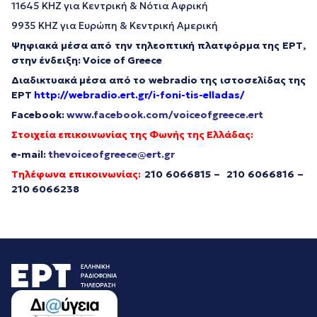
11645 KHZ για Κεντρική & Νότια Αφρική
9935 KHZ για Ευρώπη & Κεντρική Αμερική
Ψηφιακά μέσα από την τηλεοπτική πλατφόρμα της ΕΡΤ,
στην ένδειξη:
Voice
of
Greece
Διαδικτυακά μέσα από το webradio της ιστοσελίδας της
ΕΡΤ
http://webradio.ert.gr/i-foni-tis-elladas/
Facebook:
www.facebook.com/voiceofgreece.ert
Στοιχεία επικοινωνίας της Φωνής της Ελλάδας:
e-mail:
thevoiceofgreece@ert.gr
Τηλέφωνα επικοινωνίας:
210 6066815 – 210 6066816 –
210 6066238