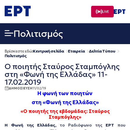
Μετάβαση
σε
LIVE
περιεχόμενο
Πολιτισμός
Βρίσκεστε εδώ:
Κεντρική σελίδα
Εταιρεία
Δελτία Τύπου
Πολιτισμός
Ο ποιητής Σταύρος Σταμπόγλης
στη «Φωνή της Ελλάδας» 11-
17.02.2019
ΔΗΜΟΣΙΕΥΣΗ
11/02/19
Η φωνή των ποιητών
στη «Φωνή της Ελλάδας»
«Ο ποιητής της εβδομάδας: Σταύρος
Σταμπόγλης»
Η Φωνή της Ελλάδας,
το Ραδιόφωνο της
ΕΡΤ
που