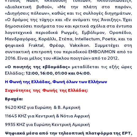
«Τόπος Νωδ», «Απόδοση τοπίων», «Αποτυπώσεις»,
«Διαλεκτική βυθού», «Με την πλάτη στο παρόν»,
«Διηγήσεις πόλεων», καθώς και τις συλλογές διηγημάτων,
«Ο δρόμος της τύχης» και «Εν ονόματι της Άνοιξης». Έχει
δημοσιεύσει ποιήματα του και κριτικά σχόλια στα έντυπα
λογοτεχνικά περιοδικά Ρωγμές, Εμβόλιμον, Οροπέδιο,
Μανδραγόρας, Κοράλλι, Στέπα, Intellectum, Poetix, και τα
ψηφιακά Fraktal, Φρέαρ, Vakxikon. Συμμετέχει στη
συντακτική επιτροπή του περιοδικού ΕΜΒΟΛΙΜΟΝ από το
2016. Είναι μέλος του «Κύκλου ποιητών» από το 2012.
«Ο ποιητής της εβδομάδας»
μεταδίδεται τις εξής ώρες
Ελλάδας:
12:00, 16:00, 01:00 και 04:00.
Η Φωνή της Ελλάδας, Φωνή όλων των Ελλήνων
Συχνότητες της Φωνής της Ελλάδας:
Βραχέα:
9420 ΚΗΖ για Ευρώπη & Β. Αμερική
11645 KHZ για Κεντρική & Νότια Αφρική
9935 KHZ για Ευρώπη Κεντρική Αμερική
Ψηφιακά μέσα από την τηλεοπτική πλατφόρμα της ΕΡΤ,