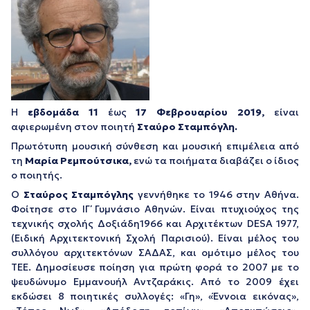
Η
εβδομάδα 11
έως
17 Φεβρουαρίου 2019,
είναι
αφιερωμένη στον ποιητή
Σταύρο Σταμπόγλη
.
Πρωτότυπη μουσική σύνθεση και μουσική επιμέλεια από
τη
Μαρία Ρεμπούτσικα,
ενώ τα ποιήματα διαβάζει ο ίδιος
ο ποιητής.
Ο
Σταύρος Σταμπόγλης
γεννήθηκε το 1946 στην Αθήνα.
Φοίτησε στο ΙΓ΄ Γυμνάσιο Αθηνών. Είναι πτυχιούχος της
τεχνικής σχολής Δοξιάδη1966 και Αρχιτέκτων DESA 1977,
(Ειδική Αρχιτεκτονική Σχολή Παρισιού). Είναι μέλος του
συλλόγου αρχιτεκτόνων ΣΑΔΑΣ, και ομότιμο μέλος του
ΤΕΕ. Δημοσίευσε ποίηση για πρώτη φορά το 2007 με το
ψευδώνυμο Εμμανουήλ Αντζαράκις. Από το 2009 έχει
εκδώσει 8 ποιητικές συλλογές: «Γη», «Έννοια εικόνας»,