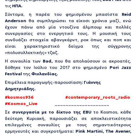
τις
ΗΠΑ.
Σύντομα, η παρέα του φημισμένου μπασίστα
Reid
Anderson
θα συμπληρώσει τα είκοσι χρόνια μαζί, ενώ
έχουν πάνω από μία ντουζίνα άλμπουμ και πολλές
συνεργασίες στο ενεργητικό τους. Η μουσική τους
συνδυάζει στοιχεία αβανγκάρντ, ροκ όπως και ποπ και
είναι χαρακτηριστικό δείγμα της σύγχρονης
«πολυσυλλεκτικής» τζαζ.
Η συναυλία των
Bad,
που θα απολαύσουν οι ακροατές,
δόθηκε τον Ιούλιο του 2017 στο φημισμένο
Pori Jazz
Festival
της
Φινλανδίας.
Επιμέλεια παραγωγής-παρουσίαση:
Γιάννης
Δημητριάδης.
#kosmos936 #contemporary_roots_radio
#Kosmos_Live
____________________
Σε
συνεργασία με το δίκτυο της EBU
τo Kosmos, κάθε
δεύτερη Κυριακή, παρουσιάζει σε αποκλειστικότητα
επιλεγμένες συναυλίες με τους σημαντικότερους
ερμηνευτές και συγκροτήματα:
Pink Martini, The Avener,