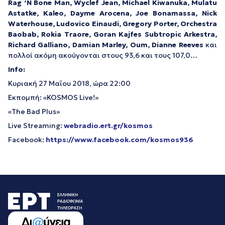
Rag ‘N Bone Man, Wyclef Jean, Michael Kiwanuka, Mulatu
Astatke, Kaleo, Dayme Arocena, Joe Bonamassa, Nick
Waterhouse, Ludovico Einaudi, Gregory Porter, Orchestra
Baobab, Rokia Traore, Goran Kajfes Subtropic Arkestra,
Richard Galliano, Damian Marley, Oum, Dianne Reeves
και
πολλοί ακόμη ακούγονται στους 93,6 και τους 107,0…
Info:
Κυριακή 27 Μαΐου 2018, ώρα 22:00
Εκπομπή: «KOSMOS Live!»
«The Bad Plus»
Live Streaming:
webradio.ert.gr/kosmos
Facebook:
https://www.facebook.com/kosmos936