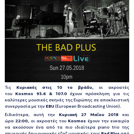
Τις
Κυριακές στις 10 το βράδυ,
οι ακροατές
του
Kosmos
93.6 & 107.0
έχουν πρόσκληση για τις
καλύτερες μουσικές σκηνές της Ευρώπης σε αποκλειστική
συνεργασία με την
EBU
(European Broadcasting Union).
Ειδικότερα, αυτή την
Κυριακή 27
Μαΐου 2018
και
ώρα
22:00,
οι ακροατές του
Kosmos
έχουν την ευκαιρία
να ακούσουν ένα από τα πιο ιδιαίτερα piano trio της
σημερινής δημιουργικής τζαζ μουσικής: τους
Bad Plus
από