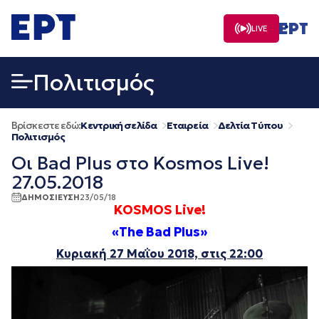
Μετάβαση
σε
LIVE
περιεχόμενο
Πολιτισμός
Βρίσκεστε εδώ:
Κεντρική σελίδα
Εταιρεία
Δελτία Τύπου
Πολιτισμός
Οι Bad Plus στο Kosmos Live!
27.05.2018
ΔΗΜΟΣΙΕΥΣΗ
23/05/18
KOSMOS Live!
«The Bad Plus»
Κυριακή 27
Μαΐου
2018, στις 22:00