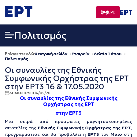
Μετάβαση
σε
LIVE
περιεχόμενο
Πολιτισμός
Βρίσκεστε εδώ:
Κεντρική σελίδα
Εταιρεία
Δελτία Τύπου
Πολιτισμός
Οι συναυλίες της Εθνικής
Συμφωνικής Ορχήστρας της ΕΡΤ
στην ΕΡΤ3 16 & 17.05.2020
ΔΗΜΟΣΙΕΥΣΗ
14/05/20
Οι συναυλίες της Εθνικής Συμφωνικής
Ορχήστρας της ΕΡΤ
στην ΕΡΤ3
Μια σειρά από πρόσφατες μαγνητοσκοπημένες
συναυλίες της
Εθνικής Συμφωνικής Ορχήστρας της ΕΡΤ,
προγραμμάτισε και θα προβάλλει η
ΕΡΤ3
τον
Μάιο
στη