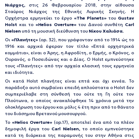
Νιάρχος,
στις 26 Φεβρουαρίου 2018, στην αίθουσα
Σταύρος Νιάρχος της Εθνικής Λυρικής Σκηνής. Η
Ορχήστρα ερμηνεύει το έργο
«The
Planets»
του
Gustav
Holst
και το
«Helios
Overture»
του Δανού συνθέτη
Carl
Nielsen
υπό τη μουσική διεύθυνση του
Νίκου Χαλιάσα
.
Οι
«Πλανήτες»
(op. 32), που γράφονταν από το 1914 ώς το
1916 και αρχικά έφεραν τον τίτλο «Επτά ορχηστρικά
κομμάτια», είναι ο Άρης, η Αφροδίτη, ο Ερμής, ο Κρόνος, ο
Ουρανός, ο Ποσειδώνας και ο Δίας. Ο Holst εμπνεύστηκε
τους «Πλανήτες» από την αρχαία κλασική τους ερμηνεία
και ιδιότητα.
Οι κατά Holst πλανήτες είναι επτά και όχι εννέα. Το
παράδοξο αυτό συμβαίνει επειδή απλούστατα ο Holst δεν
συμπεριέλαβε στη σύνθεσή του ούτε τη Γη ούτε τον
Πλούτωνα, ο οποίος ανακαλύφθηκε 14 χρόνια μετά την
ολοκλήρωση του έργου και μόλις 4 έτη πριν από το θάνατο
του διάσημου Βρετανού μουσουργού.
Το
«Helios
Overture»
(op.17), αποτελεί ένα από τα πλέον
δημοφιλή έργα του
Carl
Nielsen,
το οποίο εμπνεύστηκε
κατά τη διάρκεια της παραμονής του στην Αθήνα στις