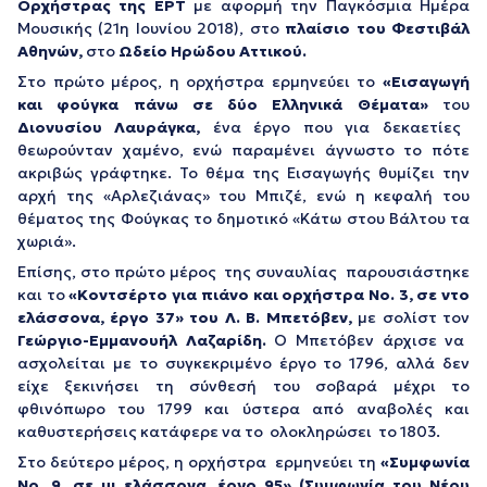
Ορχήστρας
της ΕΡΤ
με αφορμή την Παγκόσμια Ημέρα
Μουσικής (21η Ιουνίου 2018), στο
πλαίσιο του Φεστιβάλ
Αθηνών,
στο
Ωδείο Ηρώδου Αττικού.
Στο πρώτο μέρος, η ορχήστρα ερμηνεύει το
«Εισαγωγή
και φούγκα πάνω σε δύο Ελληνικά Θέματα
»
του
Διονυσίου Λαυράγκα
,
ένα έργο που για δεκαετίες
θεωρούνταν χαµένο, ενώ παραμένει άγνωστο το πότε
ακριβώς γράφτηκε. Το θέµα της Εισαγωγής θυµίζει την
αρχή της «Αρλεζιάνας» του Μπιζέ, ενώ η κεφαλή του
θέµατος της Φούγκας το δηµοτικό «Κάτω στου Βάλτου τα
χωριά».
Επίσης, στο πρώτο μέρος της συναυλίας παρουσιάστηκε
και το
«Κοντσέρτο για πιάνο και ορχήστρα Νο. 3, σε ντο
ελάσσονα, έργο 37»
του Λ. Β. Μπετόβεν,
με σολίστ τον
Γεώργιο-Εμμανουήλ Λαζαρίδη.
Ο Μπετόβεν άρχισε να
ασχολείται με το συγκεκριμένο έργο το 1796, αλλά δεν
είχε ξεκινήσει τη σύνθεσή του σοβαρά μέχρι το
φθινόπωρο του 1799 και ύστερα από αναβολές και
καθυστερήσεις κατάφερε να το ολοκληρώσει το 1803.
Στο δεύτερο μέρος, η ορχήστρα ερμηνεύει τη
«Συμφωνία
Νο. 9, σε μι ελάσσονα, έργο 95» (Συμφωνία του Νέου