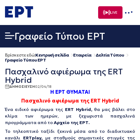
Μετάβαση
σε
LIVE
περιεχόμενο
Γραφείο Τύπου ΕΡΤ
Βρίσκεστε εδώ:
Κεντρική σελίδα
Εταιρεία
Δελτία Τύπου
Γραφείο Τύπου ΕΡΤ
Πασχαλινό αφιέρωμα της ERT
Hybrid
ΔΗΜΟΣΙΕΥΣΗ
02/04/18
Η ΕΡΤ ΘΥΜΑΤΑΙ
Πασχαλινό αφιέρωμα της ERT Hybrid
Ένα ειδικό αφιέρωμα της
ERT Hybrid,
θα μας βάλει στο
κλίμα των ημερών, με ξεχωριστά πασχαλινά
προγράμματα από το
Αρχείο της ΕΡΤ.
Το τηλεοπτικό ταξίδι ξεκινά μέσα από το διαδικτυακό
κανάλι
ERTplay,
με σταθμούς σημαντικές στιγμές της