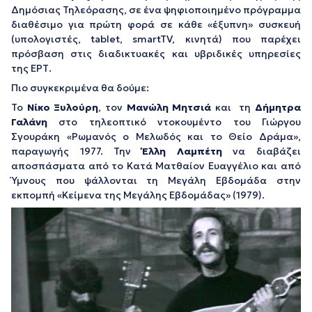
Δημόσιας Τηλεόρασης, σε ένα ψηφιοποιημένο πρόγραμμα
διαθέσιμο για πρώτη φορά σε κάθε «έξυπνη» συσκευή
(υπολογιστές, tablet, smartTV, κινητά) που παρέχει
πρόσβαση στις διαδικτυακές και υβριδικές υπηρεσίες
της ΕΡΤ.
Πιο συγκεκριμένα θα δούμε:
Το
Νίκο Ξυλούρη
, τον
Μανώλη Μητσιά
και τη
Δήμητρα
Γαλάνη
στο τηλεοπτικό ντοκουμέντο του Γιώργου
Σγουράκη «Ρωμανός ο Μελωδός και το Θείο Δράμα»,
παραγωγής 1977. Την
Έλλη Λαμπέτη
να διαβάζει
αποσπάσματα από το Κατά Ματθαίον Ευαγγέλιο και από
Ύμνους που ψάλλονται τη Μεγάλη Εβδομάδα στην
εκπομπή «Κείμενα της Μεγάλης Εβδομάδας» (1979).