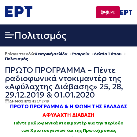
Μετάβαση
σε
LIVE
περιεχόμενο
Πολιτισμός
Βρίσκεστε εδώ:
Κεντρική σελίδα
Εταιρεία
Δελτία Τύπου
Πολιτισμός
ΠΡΩΤΟ ΠΡΟΓΡΑΜΜΑ – Πέντε
ραδιοφωνικά ντοκιμαντέρ της
«Αφύλαχτης Διάβασης» 25, 28,
29.12.2019 & 01.01.2020
ΔΗΜΟΣΙΕΥΣΗ
23/12/19
ΠΡΩΤΟ ΠΡΟΓΡΑΜΜΑ & Η ΦΩΝΗ ΤΗΣ ΕΛΛΑΔΑΣ
ΑΦΥΛΑΧΤΗ ΔΙΑΒΑΣΗ
Πέντε ραδιοφωνικά ντοκιμαντέρ
για την περίοδο
των Χριστουγέννων και της Πρωτοχρονιάς