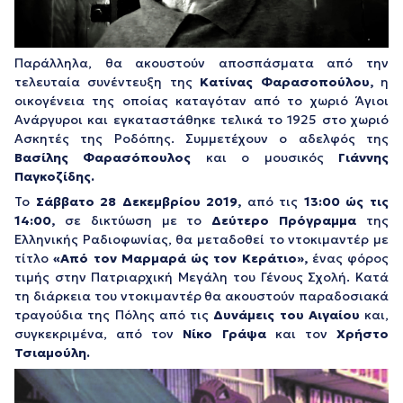
Παράλληλα, θα ακουστούν αποσπάσματα από την
τελευταία συνέντευξη της
Κατίνας Φαρασοπούλου,
η
οικογένεια της οποίας καταγόταν από το χωριό Άγιοι
Ανάργυροι και εγκαταστάθηκε τελικά το 1925 στο χωριό
Ασκητές της Ροδόπης. Συμμετέχουν ο αδελφός της
Βασίλης Φαρασόπουλος
και ο μουσικός
Γιάννης
Παγκοζίδης.
Το
Σάββατο 28 Δεκεμβρίου 2019,
από τις
13:00 ώς τις
14:00,
σε δικτύωση με το
Δεύτερο Πρόγραμμα
της
Ελληνικής Ραδιοφωνίας, θα μεταδοθεί το ντοκιμαντέρ με
τίτλο
«Από τον Μαρμαρά ώς τον Κεράτιο»,
ένας φόρος
τιμής στην Πατριαρχική Μεγάλη του Γένους Σχολή. Κατά
τη διάρκεια του ντοκιμαντέρ θα ακουστούν παραδοσιακά
τραγούδια της Πόλης από τις
Δυνάμεις του Αιγαίου
και,
συγκεκριμένα, από τον
Νίκο Γράψα
και τον
Χρήστο
Τσιαμούλη.