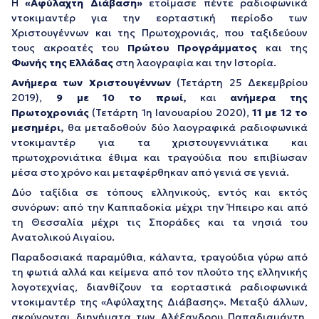
Η
«Αφύλαχτη Διάβαση»
ετοίμασε πέντε ραδιοφωνικά
ντοκιμαντέρ για την εορταστική περίοδο των
Χριστουγέννων και της Πρωτοχρονιάς, που ταξιδεύουν
τους ακροατές του
Πρώτου Προγράμματος
και της
Φωνής της Ελλάδας
στη λαογραφία και την Ιστορία.
Ανήμερα των Χριστουγέννων
(Τετάρτη 25 Δεκεμβρίου
2019),
9 με 10 το πρωί,
και
ανήμερα της
Πρωτοχρονιάς
(Τετάρτη 1η Ιανουαρίου 2020),
11 με 12 το
μεσημέρι,
θα μεταδοθούν δύο λαογραφικά ραδιοφωνικά
ντοκιμαντέρ για τα χριστουγεννιάτικα και
πρωτοχρονιάτικα έθιμα και τραγούδια που επιβίωσαν
μέσα στο χρόνο και μεταφέρθηκαν από γενιά σε γενιά.
Δύο ταξίδια σε τόπους ελληνικούς, εντός και εκτός
συνόρων: από την Καππαδοκία μέχρι την Ήπειρο και από
τη Θεσσαλία μέχρι τις Σποράδες και τα νησιά του
Ανατολικού Αιγαίου.
Παραδοσιακά παραμύθια, κάλαντα, τραγούδια γύρω από
τη φωτιά αλλά και κείμενα από τον πλούτο της ελληνικής
λογοτεχνίας, διανθίζουν τα εορταστικά ραδιοφωνικά
ντοκιμαντέρ της «Αφύλαχτης Διάβασης». Μεταξύ άλλων,
ακούγονται διηγήματα των Αλέξανδρου Παπαδιαμάντη,