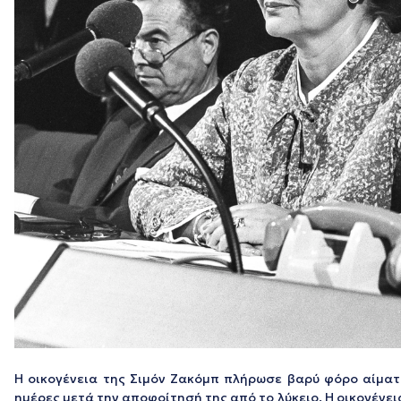
Η οικογένεια της Σιμόν Ζακόμπ πλήρωσε βαρύ φόρο αίματο
ημέρες μετά την αποφοίτησή της από το λύκειο. Η οικογένε