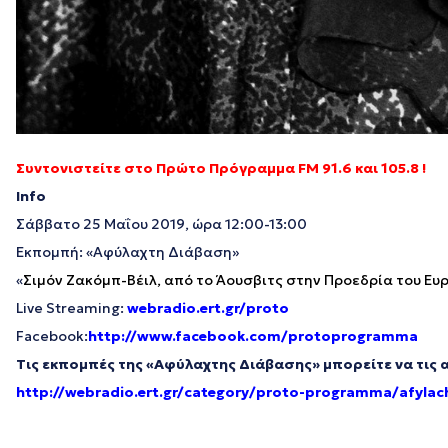
Συντονιστείτε στο Πρώτο Πρόγραμμα FM 91.6 και 105.8 !
Info
Σάββατο 25 Μαΐου 2019, ώρα 12:00-13:00
Εκπομπή: «Αφύλαχτη Διάβαση»
«
Σιμόν Ζακόμπ-Βέιλ, από το Άουσβιτς στην Προεδρία του Ευ
Live Streaming:
webradio.ert.gr/proto
Facebook:
http://www.facebook.com/protoprogramma
Τις εκπομπές της «Αφύλαχτης Διάβασης» μπορείτε να τις α
http://webradio.ert.gr/category/proto-programma/afylach