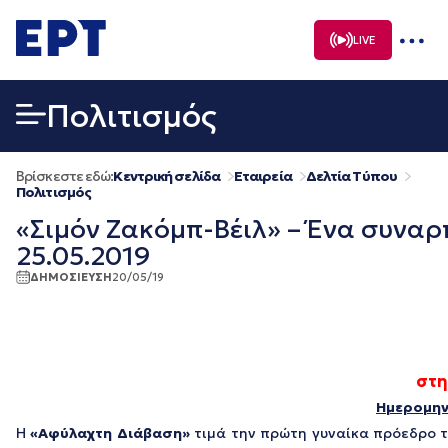
Μετάβαση
σε
LIVE
περιεχόμενο
Πολιτισμός
Βρίσκεστε εδώ:
Κεντρική σελίδα
Εταιρεία
Δελτία Τύπου
Πολιτισμός
«Σιμόν Ζακόμπ-Βέιλ» – Ένα συνα
25.05.2019
ΔΗΜΟΣΙΕΥΣΗ
20/05/19
στη
Ημερομηνί
Η
«Αφύλαχτη Διάβαση»
τιμά την πρώτη γυναίκα πρόεδρο τ