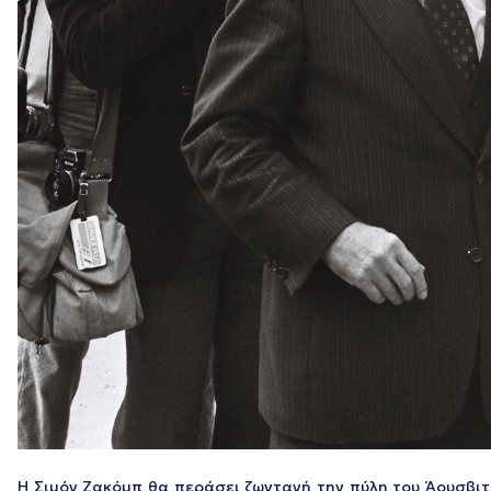
Η Σιμόν Ζακόμπ θα περάσει ζωντανή την πύλη του Άουσβιτς