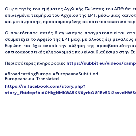
Οι φοιτητές του τμήματος Αγγλικής Γλώσσας του ΑΠΘ θα ε
επιλεγμένα τεκμήρια του Αρχείου της ΕΡΤ, μέσω μίας καινο
και μετάφρασης, προσαρμοσμένης σε οπτικοακουστικό περ
Ο πρωτότυπος αυτός διαγωνισμός πραγματοποιείται στο
συμμετέχει το Αρχείο της ΕΡΤ μαζί με άλλους έξι μεγάλους
Ευρώπη και έχει σκοπό την αύξηση της προσβασιμότητας
οπτικοακουστικής κληρονομιάς που είναι διαθέσιμο στην Ε
Περισσότερες πληροφορίες
https://subbit.eu/videos/camp
#BroadcastingEurope #EuropeanaSubtitled
Europeana.eu Translated
https://m.facebook.com/story.php?
story_fbid=pfbid0HkgNMKGA5KNXyrbQG1Ev5Di2svvdHW