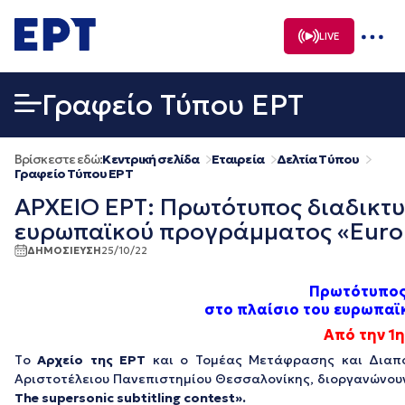
Μετάβαση
σε
LIVE
περιεχόμενο
Γραφείο Τύπου ΕΡΤ
Βρίσκεστε εδώ:
Κεντρική σελίδα
Εταιρεία
Δελτία Τύπου
Γραφείο Τύπου ΕΡΤ
ΑΡΧΕΙΟ ΕΡΤ: Πρωτότυπος διαδικτυ
ευρωπαϊκού προγράμματος «Europe
ΔΗΜΟΣΙΕΥΣΗ
25/10/22
Πρωτότυπος
στο πλαίσιο του ευρωπαϊ
Από την 1η
Tο
Αρχείο της ΕΡΤ
και ο Τομέας Μετάφρασης και Διαπο
Αριστοτέλειου Πανεπιστημίου Θεσσαλονίκης, διοργανώνου
The supersonic subtitling contest».