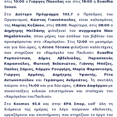
στις
10:00
ο
Γιώργος Πίκουλας
και στις
18:00
η
Ευανθία
Ξυνού.
Στο
Δεύτερο Πρόγραμμα 103.7
ο Πρόεδρος του
Οργανισμού,
Κώστας Γιαννόπουλος
, είναι καλεσμένος
της
Μαρίας Κοζάκου,
στις
09:00
. Νωρίτερα, στις
08:00
ο
Δημήτρης Μεϊδάνης
φιλοξενεί τον
συγγραφέα Νίκο
Μιχαλόπουλο
, όπου μέρος των εσόδων του βιβλίου του
προσφέρονται στο «Χαμόγελο». Στις
12:00
το μεσημέρι
και για δύο ώρες, η
Λίτσα Τότσκα
φιλοξενεί καλλιτέχνες
που στηρίζουν το «Χαμόγελο του Παιδιού»:
Ευανθία
Ρεμπούτσικα,
Δήμος Αβδελιώδης, Παρασκευάς
Καρασούλος, Φωτεινή Βελεσιώτου, Γιάννης Μπέζος,
Παύλος Σάμιος, Κάρμεν Ρουγγέρη, Μαρία Φαραντούρη,
Γιώργος Αρμένης, Δημήτρης Υφαντής, Ρίτα
Αντωνοπούλου
και
Γεράσιμος Ανδρεάτος.
Τη σκυτάλη
παίρνει στις
14:00
και για δύο ώρες, η
Βάνα Δαφέρμου
με
συνεντεύξεις ειδικών επιστημόνων και στελεχών του
«Χαμόγελου του Παιδιού».
Στο
Κ
osmos
93.6
και στην
ΕΡΑ Σπορ,
καθ’ όλη τη
διάρκεια της ημέρας το λόγο παίρνουν εθελοντές,
εργαζόμενοι και επιστήμονες που στηρίζουν το έργο του