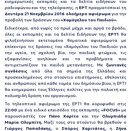
ενημερωτικές εκπομπές και τα δελτία ειδήσεων του
ραδιοφώνου και της τηλεόρασης, η
ΕΡΤ
πραγματοποιεί τη
Δευτέρα 21 Νοεμβρίου 2016
ολοήμερο
αφιέρωμα
για την
προβολή των δράσεων του
«Χαμόγελου του Παιδιού».
Ειδικότερα, από νωρίς το πρωί μέχρι και αργά το βράδυ,
όλες οι εκπομπές και τα δελτία Ειδήσεων της
ΕΡΤ1
θα
φιλοξενήσουν εκτεταμένα θεματικά αφιερώματα με
επίκεντρο τις δράσεις του «Χαμόγελου του Παιδιού» για
την υγεία, τη σχολική βία, την παιδική φτώχεια, τις
εξαφανίσεις ανηλίκων και τα προβλήματα που
αντιμετωπίζουν τα παιδιά μετανάστες. Με
ζωντανές
συνδέσεις
από όλα τα σημεία της Ελλάδας και
προσκεκλημένους στο στούντιο επιστήμονες, εθελοντές
και ανθρώπους από κάθε τομέα του δημόσιου βίου, η ΕΡΤ1
θα ενημερώσει τους Έλληνες πολίτες για την πολυετή και
πολυσχιδή δράση του οργανισμού.
Το τηλεοπτικό αφιέρωμα της ΕΡΤ1 θα κορυφωθεί στις
22:00
με ένα ειδικό επεισόδιο της εκπομπής
«
F
Ο
CUS
»
με
παρουσιαστές τον
Πάνο Χαρίτο
και την
Ολυμπιάδα
Μαρία Ολυμπίτη.
Μαζί τους στο στούντιο θα βρεθούν ο
Γιώργος Παπαδάκης,
ο
Σπύρος Χαριτάτος,
η
Ζήνα