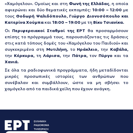
«Χαμόγελου». Ομοίως και στη
Φωνή της Ελλάδας
, η οποία
αφιερώνει και δύο θεματικές εκπομπές:
10:00 – 12:00
με
τους
Θοδωρή Ψαλιδόπουλο, Γιώργο Διονυσόπουλο και
Κατερίνα Χούμπα
και
18:00 – 19:00
με τη
Βίκυ Τσιανίκα.
Οι
Περιφερειακοί Σταθμοί της ΕΡΤ
θα προσαρμόσουν
επίσης το πρόγραμμά τους, παρουσιάζοντας τις δράσεις
στις κατά τόπους δομές του «Χαμόγελου του Παιδιού» και
συγκεκριμένα στη
Μυτιλήνη,
το
Ηράκλειο,
την
Καβάλα,
την
Κέρκυρα,
τη
Λάρισα,
την
Πάτρα,
τον
Πύργο
και τα
Χανιά.
Σε όλα τα ραδιοφωνικά προγράμματα, ήδη μεταδίδονται
μικρές προσωπικές ιστορίες των ανθρώπων που
συνέβαλαν και συμβάλλουν, ώστε να μη σβήσει το
χαμόγελο από τα παιδικά χείλη που έχουν ανάγκη.