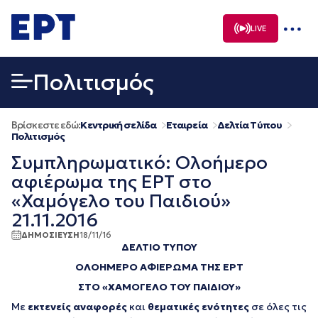
Μετάβαση
σε
LIVE
περιεχόμενο
Πολιτισμός
Βρίσκεστε εδώ:
Κεντρική σελίδα
Εταιρεία
Δελτία Τύπου
Πολιτισμός
Συμπληρωματικό: Ολοήμερο
αφιέρωμα της ΕΡΤ στο
«Χαμόγελο του Παιδιού»
21.11.2016
ΔΗΜΟΣΙΕΥΣΗ
18/11/16
ΔΕΛΤΙΟ ΤΥΠΟΥ
ΟΛΟΗΜΕΡΟ ΑΦΙΕΡΩΜΑ ΤΗΣ ΕΡΤ
ΣΤΟ «ΧΑΜΟΓΕΛΟ ΤΟΥ ΠΑΙΔΙΟΥ»
Με
εκτενείς αναφορές
και
θεματικές ενότητες
σε όλες τις