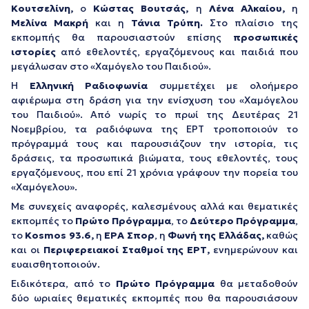
Κουτσελίνη,
ο
Κώστας Βουτσάς,
η
Λένα Αλκαίου,
η
Μελίνα Μακρή
και η
Τάνια Τρύπη.
Στο πλαίσιο της
εκπομπής θα παρουσιαστούν επίσης
προσωπικές
ιστορίες
από εθελοντές, εργαζόμενους και παιδιά που
μεγάλωσαν στο «Χαμόγελο του Παιδιού».
Η
Ελληνική Ραδιοφωνία
συμμετέχει με ολοήμερο
αφιέρωμα στη δράση για την ενίσχυση του «Χαμόγελου
του Παιδιού». Από νωρίς το πρωί της Δευτέρας 21
Νοεμβρίου, τα ραδιόφωνα της ΕΡΤ τροποποιούν το
πρόγραμμά τους και παρουσιάζουν την ιστορία, τις
δράσεις, τα προσωπικά βιώματα, τους εθελοντές, τους
εργαζόμενους, που επί 21 χρόνια γράφουν την πορεία του
«Χαμόγελου».
Με συνεχείς αναφορές, καλεσμένους αλλά και θεματικές
εκπομπές το
Πρώτο Πρόγραμμα
, το
Δεύτερο Πρόγραμμα
,
το
Κ
osmos
93.6,
η
E
ΡΑ Σπορ
, η
Φωνή της Ελλάδας,
καθώς
και οι
Περιφερειακοί Σταθμοί της ΕΡΤ,
ενημερώνουν και
ευαισθητοποιούν.
Ειδικότερα, από το
Πρώτο Πρόγραμμα
θα μεταδοθούν
δύο ωριαίες θεματικές εκπομπές που θα παρουσιάσουν