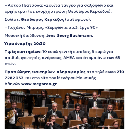
– Άστορ Πιατσόλα: «Σουίτα τάνγκο για σαξόφωνο και
ορχήστρα» (σε ενορχήστρωση Θεόδωρου Κερκέζου).
Σολίστ:
Θεόδωρος Κερκέζος
(σαξόφωνο).
– Γιοχάνες Μπραμς: «Συμφωνία αρ.3, έργο 90»
Μουσική διεύθυνση:
Jens Georg Bachmann
.
Ώρα έναρξης 20:30
Τιμές εισιτηρίων:
10 ευρώ γενική είσοδος, 5 ευρώ για
παιδιά, φοιτητές, ανέργους, ΑΜΕΑ και άτομα άνω των 65
ετών.
Προπώληση εισιτηρίων-πληροφορίες
στο τηλέφωνο
210
7282 333
και στο site του Μεγάρου Μουσικής
Αθηνών
www.megaron.gr