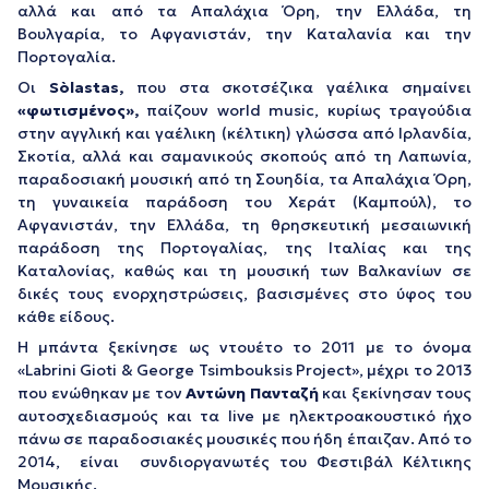
αλλά και από τα Απαλάχια Όρη, την Ελλάδα, τη
Βουλγαρία, το Αφγανιστάν, την Καταλανία και την
Πορτογαλία.
Οι
Sòlastas,
που στα σκοτσέζικα γαέλικα σημαίνει
«φωτισμένος»,
παίζουν world music, κυρίως τραγούδια
στην αγγλική και γαέλικη (κέλτικη) γλώσσα από Ιρλανδία,
Σκοτία, αλλά και σαμανικούς σκοπούς από τη Λαπωνία,
παραδοσιακή μουσική από τη Σουηδία, τα Απαλάχια Όρη,
τη γυναικεία παράδοση του Χεράτ (Καμπούλ), το
Αφγανιστάν, την Ελλάδα, τη θρησκευτική μεσαιωνική
παράδοση της Πορτογαλίας, της Ιταλίας και της
Καταλονίας, καθώς και τη μουσική των Βαλκανίων σε
δικές τους ενορχηστρώσεις, βασισμένες στο ύφος του
κάθε είδους.
Η μπάντα ξεκίνησε ως ντουέτο το 2011 με το όνομα
«Labrini Gioti & George Tsimbouksis Project», μέχρι το 2013
που ενώθηκαν με τον
Αντώνη Πανταζή
και ξεκίνησαν τους
αυτοσχεδιασμούς και τα live με ηλεκτροακουστικό ήχο
πάνω σε παραδοσιακές μουσικές που ήδη έπαιζαν
.
Aπό το
2014, είναι συνδιοργανωτές του Φεστιβάλ Κέλτικης
Μουσικής.