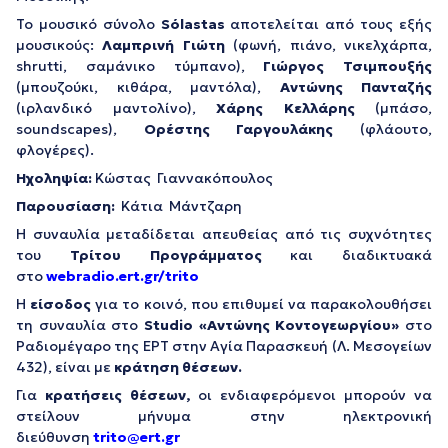
Το μουσικό σύνολο
S
ό
lastas
αποτελείται από τους εξής
μουσικούς:
Λαμπρινή Γιώτη
(φωνή, πιάνο, νικελχάρπα,
shrutti, σαμάνικο τύμπανο),
Γιώργος Τσιμπουξής
(μπουζούκι, κιθάρα, μαντόλα),
Αντώνης Πανταζής
(ιρλανδικό μαντολίνο),
Χάρης Κελλάρης
(μπάσο,
soundscapes),
Ορέστης Γαργουλάκης
(φλάουτο,
φλογέρες).
Ηχοληψία:
Κώστας Γιαννακόπουλος
Παρουσίαση:
Κάτια Μάντζαρη
Η συναυλία μεταδίδεται απευθείας από τις συχνότητες
του
Τρίτου Προγράμματος
και διαδικτυακά
στο
webradio.ert.gr/trito
Η
είσοδος
για το κοινό, που επιθυμεί να παρακολουθήσει
τη συναυλία στο
Studio «Αντώνης Κοντογεωργίου»
στο
Ραδιομέγαρο της ΕΡΤ στην Αγία Παρασκευή (Λ. Μεσογείων
432), είναι με
κράτηση θέσεων.
Για
κρατήσεις θέσεων,
οι ενδιαφερόμενοι μπορούν να
στείλουν μήνυμα στην ηλεκτρονική
διεύθυνση
trito@ert.gr