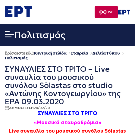
Μετάβαση
σε
LIVE
περιεχόμενο
Πολιτισμός
Βρίσκεστε εδώ:
Κεντρική σελίδα
Εταιρεία
Δελτία Τύπου
Πολιτισμός
ΣΥΝΑΥΛΙΕΣ ΣΤΟ ΤΡΙΤΟ – Live
συναυλία του μουσικού
συνόλου Sòlastas στο studio
«Αντώνης Κοντογεωργίου» της
ΕΡΑ 09.03.2020
ΔΗΜΟΣΙΕΥΣΗ
28/02/20
ΣΥΝΑΥΛΙΕΣ ΣΤΟ ΤΡΙΤΟ
«Μουσικά σταυροδρόμια»
Live συναυλία του μουσικού συνόλου Sòlastas