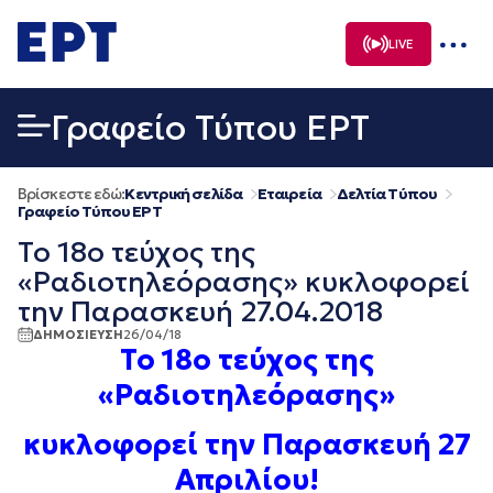
Μετάβαση
σε
LIVE
περιεχόμενο
Γραφείο Τύπου ΕΡΤ
Βρίσκεστε εδώ:
Κεντρική σελίδα
Εταιρεία
Δελτία Τύπου
Γραφείο Τύπου ΕΡΤ
To 18ο τεύχος της
«Ραδιοτηλεόρασης» κυκλοφορεί
την Παρασκευή 27.04.2018
ΔΗΜΟΣΙΕΥΣΗ
26/04/18
To
18ο τεύχος
της
«Ραδιοτηλεόρασης»
κυκλοφορεί την Παρασκευή 27
Απριλίου!