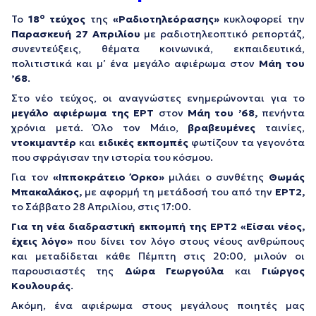
ο
To
18
τεύχος
της
«Ραδιοτηλεόρασης»
κυκλοφορεί την
Παρασκευή 27 Απριλίου
με ραδιοτηλεοπτικό ρεπορτάζ,
συνεντεύξεις, θέματα κοινωνικά, εκπαιδευτικά,
πολιτιστικά και μ’ ένα μεγάλο αφιέρωμα στον
Μάη του
’68
.
Στο νέο τεύχος, οι αναγνώστες ενημερώνονται για το
μεγάλο αφιέρωμα της ΕΡΤ
στον
Μάη του ’68,
πενήντα
χρόνια μετά. Όλο τον Μάιο,
βραβευμένες
ταινίες,
ντοκιμαντέρ
και
ειδικές εκπομπές
φωτίζουν τα γεγονότα
που σφράγισαν την ιστορία του κόσμου.
Για τον
«Ιπποκράτειο Όρκο»
μιλάει ο συνθέτης
Θωμάς
Μπακαλάκος,
με αφορμή τη μετάδοσή του από την
ΕΡΤ2,
το Σάββατο 28 Απριλίου, στις 17:00.
Για τη νέα διαδραστική εκπομπή της ΕΡΤ2 «Είσαι νέος,
έχεις λόγο»
που δίνει τον λόγο στους νέους ανθρώπους
και μεταδίδεται κάθε Πέμπτη στις 20:00, μιλούν οι
παρουσιαστές της
Δώρα Γεωργούλα
και
Γιώργος
Κουλουράς
.
Ακόμη, ένα αφιέρωμα στους μεγάλους ποιητές μας