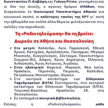
Κωνσταντίνο Π. Καβάφη
και
Γιάννη Ρίτσο
, γεννημένοι και
οι δύο την άνοιξη, ο αγώνας δρόμου
ΟΠΑ
Run
,
που
διοργανώνει το
Οικονομικό Πανεπιστήμιο Αθηνών
για
κοινωνικό σκοπό, οι
καλύτερες ταινίες της ΕΡΤ
γι’ αυτή
την εβδομάδα και πολλά άλλα θέματα φιλοξενούνται στις
σελίδες του περιοδικού.
Τη «Ραδιοτηλεόραση» θα τη βρείτε:
Δωρεάν σε Αθήνα και Θεσσαλονίκη
Στο μετρό:
Χαλάνδρι, Αγία Παρασκευή, Εθνική
Άμυνα, Κατεχάκη, Αμπελόκηποι, Πανόρμου, Μέγαρο
Μουσικής, Ευαγγελισμός, Σύνταγμα, Πανεπιστήμιο,
Συγγρού-Φιξ, Δάφνη, Άγιος Δημήτριος, Ελληνικό,
Ανθούπολη, Άγιος Αντώνιος, Αιγάλεω.
Στον ηλεκτρικό:
Κηφισιά, Μαρούσι, Νέα Ιωνία,
Ηράκλειο, Περισσός, Πειραιάς, Καλλιθέα,
Πετράλωνα, Μοναστηράκι, Θησείο.
Στο κεντρικό κατάστημα των
Ελληνικών
Ταχυδρομείων (ΕΛΤΑ)
Συντάγματος, στο κεντρικό
κατάστημα των Ελληνικών Ταχυδρομείων (ΕΛΤΑ),
Τσιμισκή-Βασιλέως Ηρακλείου 28, στη
Θεσσαλονίκη.
Σε επιλεγμένα
κεντρικά βιβλιοπωλεία.
Επίσης, η «Ραδιοτηλεόραση»,
κάθε