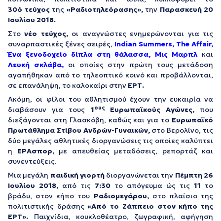
30ό τεύχος
της
«Ραδιοτηλεόρασης»,
την
Παρασκευή 20
Ιουλίου 2018.
Στο
νέο τεύχος,
οι αναγνώστες ενημερώνονται για τις
συναρπαστικές ξένες σειρές,
Indian
Summers
,
The
Affair
,
Ένα ξενοδοχείο δίπλα στη θάλασσα, Μις Μαρπλ
και
Λευκή σκλάβα,
οι οποίες στην πρώτη τους μετάδοση
αγαπήθηκαν από το τηλεοπτικό κοινό και προβάλλονται,
σε επανάληψη, το καλοκαίρι στην
ΕΡΤ.
Ακόμη, οι φίλοι του αθλητισμού έχουν την ευκαιρία να
ους
διαβάσουν για τους
1
Ευρωπαϊκούς Αγώνες,
που
διεξάγονται στη Γλασκόβη, καθώς και για το
Ευρωπαΐκό
Πρωτάθλημα Στίβου Ανδρών-Γυναικών,
στο Βερολίνο, τις
δύο μεγάλες αθλητικές διοργανώσεις τις οποίες καλύπτει
η
ΕΡΑσπορ,
με απευθείας μεταδόσεις, ρεπορτάζ και
συνεντεύξεις.
Μια μεγάλη
παιδική γιορτή
διοργανώνεται την
Πέμπτη 26
Ιουλίου 2018,
από τις
7:30
το απόγευμα ώς τις
11
το
βράδυ, στον κήπο του
Ραδιομεγάρου,
στο πλαίσιο της
πολιτιστικής δράσης
«Από το Ζάππειο στον κήπο της
ΕΡΤ».
Παιχνίδια, κουκλοθέατρο, ζωγραφική, αφήγηση