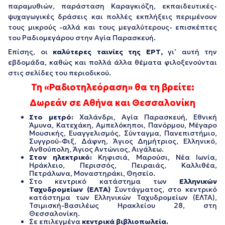
παραμυθιών, παράσταση Καραγκιόζη, εκπαιδευτικές-
ψυχαγωγικές δράσεις και πολλές εκπλήξεις περιμένουν
τους μικρούς -αλλά και τους μεγαλύτερους- επισκέπτες
του Ραδιομεγάρου στην Αγία Παρασκευή.
Επίσης, οι
καλύτερες ταινίες της ΕΡΤ,
γι’ αυτή την
εβδομάδα, καθώς και πολλά άλλα θέματα φιλοξενούνται
στις σελίδες του περιοδικού.
Τη «Ραδιοτηλεόραση» θα τη βρείτε:
Δωρεάν σε Αθήνα και Θεσσαλονίκη
Στο μετρό:
Χαλάνδρι, Αγία Παρασκευή, Εθνική
Άμυνα, Κατεχάκη, Αμπελόκηποι, Πανόρμου, Μέγαρο
Μουσικής, Ευαγγελισμός, Σύνταγμα, Πανεπιστήμιο,
Συγγρού-Φιξ, Δάφνη, Άγιος Δημήτριος, Ελληνικό,
Ανθούπολη, Άγιος Αντώνιος, Αιγάλεω.
Στον ηλεκτρικό:
Κηφισιά, Μαρούσι, Νέα Ιωνία,
Ηράκλειο, Περισσός, Πειραιάς, Καλλιθέα,
Πετράλωνα, Μοναστηράκι, Θησείο.
Στο κεντρικό κατάστημα των
Ελληνικών
Ταχυδρομείων (ΕΛΤΑ)
Συντάγματος, στο κεντρικό
κατάστημα των Ελληνικών Ταχυδρομείων (ΕΛΤΑ),
Τσιμισκή-Βασιλέως Ηρακλείου 28, στη
Θεσσαλονίκη.
Σε επιλεγμένα
κεντρικά βιβλιοπωλεία.