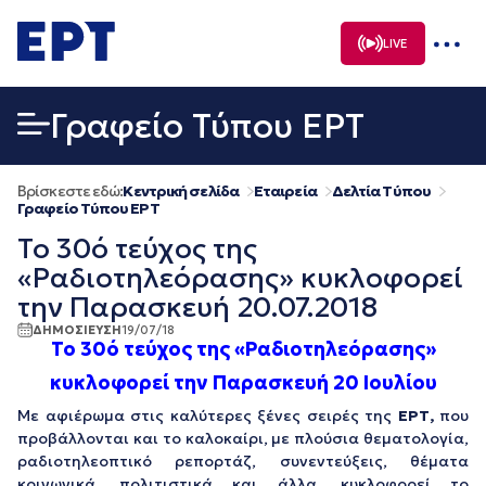
Μετάβαση
σε
LIVE
περιεχόμενο
Γραφείο Τύπου ΕΡΤ
Βρίσκεστε εδώ:
Κεντρική σελίδα
Εταιρεία
Δελτία Τύπου
Γραφείο Τύπου ΕΡΤ
To 30ό τεύχος της
«Ραδιοτηλεόρασης» κυκλοφορεί
την Παρασκευή 20.07.2018
ΔΗΜΟΣΙΕΥΣΗ
19/07/18
To 30ό τεύχος της «Ραδιοτηλεόρασης»
κυκλοφορεί την Παρασκευή 20 Ιουλίου
Mε αφιέρωμα στις καλύτερες ξένες σειρές της
ΕΡΤ,
που
προβάλλονται και το καλοκαίρι, με πλούσια θεματολογία,
ραδιοτηλεοπτικό ρεπορτάζ, συνεντεύξεις, θέματα
κοινωνικά, πολιτιστικά και άλλα, κυκλοφορεί τo