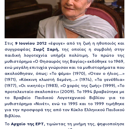
Στις
9 Ιουνίου 2012
«έφυγε» από τη ζωή η ηθοποιός και
συγγραφέας
Ζωρζ Σαρή,
της οποίας η συμβολή στην
παιδική λογοτεχνία υπήρξε πολύτιμη. Το πρώτο της
μυθιστόρημα «Ο Θησαυρός της Βαγίας» εκδόθηκε το 1969,
ενώ μεγάλη επιτυχία γνώρισαν και τα μυθιστορήματα που
ακολούθησαν, όπως: «Το ψέμα» (1970), «Όταν ο ήλιος…»
(1971), «Κόκκινη κλωστή δεμένη…» (1974), «Τα γενέθλια»
(1977), «Οι νικητές» (1983), «Ο χορός της ζωής» (1999), «Το
προτελευταίο σκαλοπάτι» (2009). Το 1994 βραβεύτηκε με
το Βραβείο Παιδικού Λογοτεχνικού Βιβλίου για το
μυθιστόρημα «Νινέτ», ενώ το 1995 και το 1999 τιμήθηκε
για την προσφορά της από τον Κύκλο Ελληνικού Παιδικού
Βιβλίου.
Το
Αρχείο της ΕΡΤ,
τιμώντας τη μνήμη της, ψηφιοποίησε