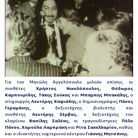
Για τον Μανώλη Αγγελόπουλο μιλούν επίσης, οι
συνθέτες
Χρήστος Νικολόπουλος, Θόδωρος
Καμπουρίδης, Τάκης Σούκας
και
Μπάμπης Μπακάλης
,
ο
στιχουργός
Λευτέρης Χαψιάδης
,
ο δημοσιογράφος
Πάνος
Γεραμάνης
,
ο δεξιοτέχνης βιολιστής και
συνθέτης
Λευτέρης Ζέρβας
,
ο δεξιοτέχνης του
κλαρίνου
Βασίλης Σαλέας
,
οι τραγουδίστριες
Πόλυ
Πάνου
,
Χαρούλα Λαμπράκη
και
Ρίτα Σακελλαρίου,
καθώς
και ο ιδιοκτήτης νυχτερινού κέντρου
Γιάννης Μητσάνης
.