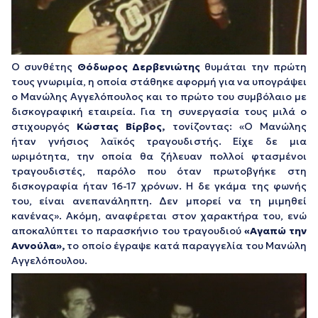
Ο συνθέτης
Θόδωρος Δερβενιώτης
θυμάται την πρώτη
τους γνωριμία, η οποία στάθηκε αφορμή για να υπογράψει
ο Μανώλης Αγγελόπουλος και το πρώτο του συμβόλαιο με
δισκογραφική εταιρεία. Για τη συνεργασία τους μιλά ο
στιχουργός
Κώστας Βίρβος
,
τονίζοντας: «Ο Μανώλης
ήταν γνήσιος λαϊκός τραγουδιστής. Είχε δε μια
ωριμότητα, την οποία θα ζήλευαν πολλοί φτασμένοι
τραγουδιστές, παρόλο που όταν πρωτοβγήκε στη
δισκογραφία ήταν 16-17 χρόνων. Η δε γκάμα της φωνής
του, είναι ανεπανάληπτη. Δεν μπορεί να τη μιμηθεί
κανένας». Ακόμη, αναφέρεται στον χαρακτήρα του, ενώ
αποκαλύπτει το παρασκήνιο του τραγουδιού
«Αγαπώ την
Αννούλα»,
το οποίο έγραψε κατά παραγγελία του Μανώλη
Αγγελόπουλου.