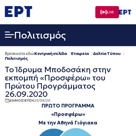
Μετάβαση
σε
LIVE
περιεχόμενο
Πολιτισμός
Βρίσκεστε εδώ:
Κεντρική σελίδα
Εταιρεία
Δελτία Τύπου
Πολιτισμός
Το Ίδρυμα Μποδοσάκη στην
εκπομπή «Προσφέρω» του
Πρώτου Προγράμματος
26.09.2020
ΔΗΜΟΣΙΕΥΣΗ
25/09/20
ΠΡΩΤΟ ΠΡΟΓΡΑΜΜΑ
«Προσφέρω»
Με την Αθηνά Γιόγιακα