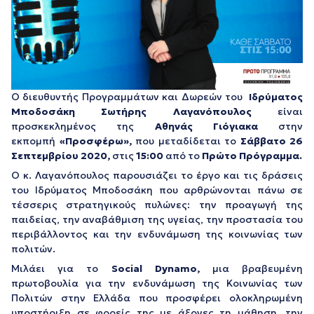
Ο διευθυντής Προγραμμάτων και Δωρεών του
Ιδρύματος
Μποδοσάκη
Σωτήρης Λαγανόπουλος
είναι
προσκεκλημένος της
Αθηνάς Γιόγιακα
στην
εκπομπή
«Προσφέρω»,
που μεταδίδεται το
Σάββατο 26
Σεπτεμβρίου 2020,
στις
15:00
από το
Πρώτο Πρόγραμμα.
Ο κ. Λαγανόπουλος παρουσιάζει το έργο και τις δράσεις
του Ιδρύματος Μποδοσάκη που αρθρώνονται πάνω σε
τέσσερις στρατηγικούς πυλώνες: την προαγωγή της
παιδείας, την αναβάθμιση της υγείας, την προστασία του
περιβάλλοντος και την ενδυνάμωση της κοινωνίας των
πολιτών.
Μιλάει για το
Social Dynamo,
μια βραβευμένη
πρωτοβουλία για την ενδυνάμωση της Κοινωνίας των
Πολιτών στην Ελλάδα που προσφέρει ολοκληρωμένη
υποστήριξη σε φορείς της με άξονες τη μάθηση, την