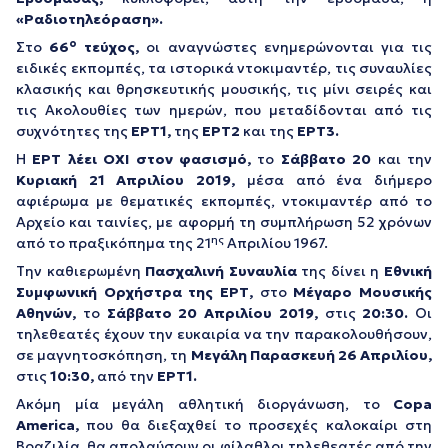
«Ραδιοτηλεόραση».
ο
Στο
66
τεύχος,
οι αναγνώστες ενημερώνονται για τις
ειδικές εκπομπές, τα ιστορικά ντοκιμαντέρ, τις συναυλίες
κλασικής και θρησκευτικής μουσικής, τις μίνι σειρές και
τις Ακολουθίες των ημερών, που μεταδίδονται από τις
συχνότητες της
ΕΡΤ1,
της
ΕΡΤ2
και της
ΕΡΤ3.
Η
ΕΡΤ λέει ΟΧΙ στον φασισμό,
το
Σάββατο 20
και την
Κυριακή 21 Απριλίου 2019,
μέσα από ένα διήμερο
αφιέρωμα με θεματικές εκπομπές, ντοκιμαντέρ από το
Αρχείο και ταινίες, με αφορμή τη συμπλήρωση 52 χρόνων
ης
από το πραξικόπημα της 21
Απριλίου 1967.
Tην καθιερωμένη
Πασχαλινή Συναυλία
της δίνει η
Εθνική
Συμφωνική Ορχήστρα της ΕΡΤ,
στο
Μέγαρο Μουσικής
Αθηνών,
το
Σάββατο 20 Απριλίου 2019,
στις
20:30.
Οι
τηλεθεατές έχουν την ευκαιρία να την παρακολουθήσουν,
σε μαγνητοσκόπηση, τη
Μεγάλη Παρασκευή 26 Απριλίου,
στις
10:30,
από την
ΕΡΤ1.
Ακόμη μία μεγάλη αθλητική διοργάνωση, το
Copa
America,
που θα διεξαχθεί το προσεχές καλοκαίρι στη
Βραζιλία, θα απολαύσουν οι φίλαθλοι τηλεθεατές από την