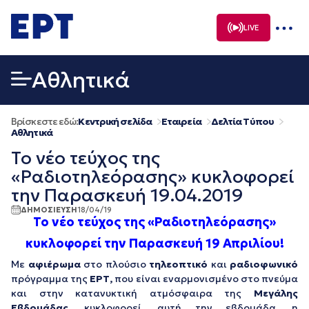
Μετάβαση
σε
LIVE
περιεχόμενο
Αθλητικά
Βρίσκεστε εδώ:
Κεντρική σελίδα
Εταιρεία
Δελτία Τύπου
Αθλητικά
Το νέο τεύχος της
«Ραδιοτηλεόρασης» κυκλοφορεί
την Παρασκευή 19.04.2019
ΔΗΜΟΣΙΕΥΣΗ
18/04/19
Το νέο τεύχος της «Ραδιοτηλεόρασης»
κυκλοφορεί την Παρασκευή 19 Απριλίου!
Με
αφιέρωμα
στο πλούσιο
τηλεοπτικό
και
ραδιοφωνικό
πρόγραμμα της
ΕΡΤ,
που είναι εναρμονισμένο στο πνεύμα
και στην κατανυκτική ατμόσφαιρα της
Μεγάλης
Εβδομάδας,
κυκλοφορεί, αυτή την εβδομάδα, η