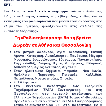
ΕΡΤ.
Επιπλέον, το
αναλυτικό πρόγραμμα
των καναλιών της
ΕΡΤ, οι καλύτερες
ταινίες
της εβδομάδας, καθώς και οι
εκπομπές
του
ραδιοφώνου
που μυούν τους ακροατές στο
κλίμα των ημερών, φιλοξενούνται στις σελίδες της
«Ραδιοτηλεόρασης».
Τη «Ραδιοτηλεόραση» θα τη βρείτε:
Δωρεάν σε Αθήνα και Θεσσαλονίκη
Στο μετρό: Χαλάνδρι, Αγία Παρασκευή, Εθνική
Άμυνα, Κατεχάκη, Αμπελόκηποι, Πανόρμου, Μέγαρο
Μουσικής, Ευαγγελισμός, Σύνταγμα, Πανεπιστήμιο,
Συγγρού-Φιξ, Δάφνη, Άγιος Δημήτριος, Ελληνικό,
Ανθούπολη, Άγιος Αντώνιος, Αιγάλεω.
Στον ηλεκτρικό: Κηφισιά, Μαρούσι, Νέα Ιωνία,
Ηράκλειο, Περισσός, Πειραιάς, Καλλιθέα,
Πετράλωνα, Μοναστηράκι, Θησείο.
ΚΤΕΛ Κηφισού
Στο κεντρικό κατάστημα των Ελληνικών
Ταχυδρομείων (ΕΛΤΑ) Συντάγματος, και στη
Θεσσαλονίκη: στο κεντρικό κατάστημα των
Ελληνικών Ταχυδρομείων (ΕΛΤΑ) Τσιμισκή-Βασιλέως
Ηρακλείου 28, στο κατάστημα ΕΛΤΑ Σιδηροδρομικός
Σταθμός-Μοναστηρίου 28, στο κατάστημα ΕΛΤΑ