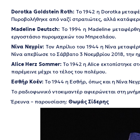
Dorotka
Goldstein
Roth
:
Το 1942 η Dorotka μεταφέ
Πυροβολήθηκε από ναζί στρατιώτες, αλλά κατάφερε
Madeline
Deutsch
:
Το 1994 η Madeline μεταφέρθηκ
εργοστάσιο πυρομαχικών του Μπρεσλάου.
Νίνα Νεγρίν:
Τον Απρίλιο του 1944 η Νίνα μεταφέρθ
Νίνα απεβίωσε το Σάββατο 3 Νοεμβρίου 2018, την 
Alice
Herz
Sommer
:
Το 1942 η Alice εκτοπίστηκε στ
παρέμεινε μέχρι το τέλος του πολέμου.
Εσθήρ Κοέν:
Το 1944 η Εσθήρ, όπως και η Νίνα Νεγρ
Το ραδιοφωνικό ντοκιμαντέρ αφιερώνεται στη μνήμ
Έρευνα – παρουσίαση:
Θωμάς Σίδερης