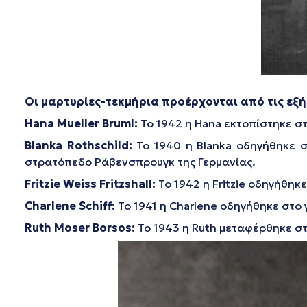
Οι μαρτυρίες-τεκμήρια προέρχονται από τις εξή
Hana
Mueller
Bruml
:
Το 1942 η Hana εκτοπίστηκε σ
Blanka
Rothschild
:
Το 1940 η Blanka οδηγήθηκε στ
στρατόπεδο Ράβενσπρουγκ της Γερμανίας.
Fritzie
Weiss
Fritzshall
:
Το 1942 η Fritzie οδηγήθηκ
Charlene
Schiff
:
Το 1941 η Charlene οδηγήθηκε στο
Ruth
Moser
Borsos
:
Το 1943 η Ruth μεταφέρθηκε σ