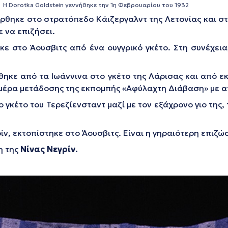
Η Dorotka Goldstein γεννήθηκε την 1η Φεβρουαρίου του 1932
ρθηκε στο στρατόπεδο Κάιζεργαλντ της Λετονίας και σ
 να επιζήσει.
ε στο Άουσβιτς από ένα ουγγρικό γκέτο. Στη συνέχεια
ηκε από τα Ιωάννινα στο γκέτο της Λάρισας και από εκ
ημέρα μετάδοσης της εκπομπής «Αφύλαχτη Διάβαση» με 
ο γκέτο του Τερεζίενσταντ μαζί με τον εξάχρονο γιο της, 
ίν, εκτοπίστηκε στο Άουσβιτς. Είναι η γηραιότερη επιζ
η της
Νίνας Νεγρίν.