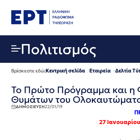
Μετάβαση
σε
περιεχόμενο
Πολιτισμός
Βρίσκεστε εδώ:
Κεντρική σελίδα
Εταιρεία
Δελτία Τύ
Το Πρώτο Πρόγραμμα και η 
Θυμάτων του Ολοκαυτώματος
ΔΗΜΟΣΙΕΥΣΗ
22/01/19
Π
27 Ιανουαρίο