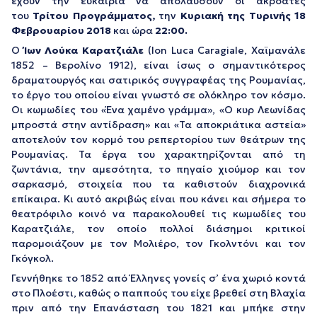
έχουν την ευκαιρία να απολαύσουν οι ακροατές
του
Τρίτου Προγράμματος,
την
Κυριακή της Τυρινής 18
Φεβρουαρίου 2018
και ώρα
22:00.
Ο
Ίων Λούκα Καρατζιάλε
(Ion Luca Caragiale, Χαϊμανάλε
1852 – Βερολίνο 1912), είναι ίσως ο σημαντικότερος
δραματουργός και σατιρικός συγγραφέας της Ρουμανίας,
το έργο του οποίου είναι γνωστό σε ολόκληρο τον κόσμο.
Οι κωμωδίες του «Ένα χαμένο γράμμα», «Ο κυρ Λεωνίδας
μπροστά στην αντίδραση» και «Τα αποκριάτικα αστεία»
αποτελούν τον κορμό του ρεπερτορίου των θεάτρων της
Ρουμανίας. Τα έργα του χαρακτηρίζονται από τη
ζωντάνια, την αμεσότητα, το πηγαίο χιούμορ και τον
σαρκασμό, στοιχεία που τα καθιστούν διαχρονικά
επίκαιρα. Κι αυτό ακριβώς είναι που κάνει και σήμερα το
θεατρόφιλο κοινό να παρακολουθεί τις κωμωδίες του
Καρατζιάλε, τον οποίο πολλοί διάσημοι κριτικοί
παρομοιάζουν με τον Μολιέρο, τον Γκολντόνι και τον
Γκόγκολ.
Γεννήθηκε το 1852 από Έλληνες γονείς σ’ ένα χωριό κοντά
στο Πλοέστι, καθώς ο παππούς του είχε βρεθεί στη Βλαχία
πριν από την Επανάσταση του 1821 και μπήκε στην