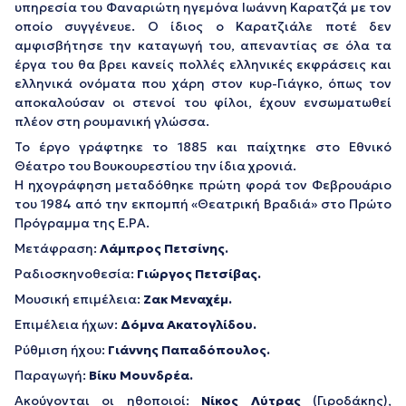
υπηρεσία του Φαναριώτη ηγεμόνα Ιωάννη Καρατζά με τον
οποίο συγγένευε. Ο ίδιος ο Καρατζιάλε ποτέ δεν
αμφισβήτησε την καταγωγή του, απεναντίας σε όλα τα
έργα του θα βρει κανείς πολλές ελληνικές εκφράσεις και
ελληνικά ονόματα που χάρη στον κυρ-Γιάγκο, όπως τον
αποκαλούσαν οι στενοί του φίλοι, έχουν ενσωματωθεί
πλέον στη ρουμανική γλώσσα.
Το έργο γράφτηκε το 1885 και παίχτηκε στο Εθνικό
Θέατρο του Βουκουρεστίου την ίδια χρονιά.
Η ηχογράφηση μεταδόθηκε πρώτη φορά τον Φεβρουάριο
του 1984 από την εκπομπή «Θεατρική Βραδιά» στο Πρώτο
Πρόγραμμα της Ε.ΡΑ.
Μετάφραση:
Λάμπρος Πετσίνης.
Ραδιοσκηνοθεσία:
Γιώργος Πετσίβας.
Μουσική επιμέλεια:
Ζακ Μεναχέμ.
Επιμέλεια ήχων:
Δόμνα Ακατογλίδου.
Ρύθμιση ήχου:
Γιάννης Παπαδόπουλος.
Παραγωγή:
Βίκυ Μουνδρέα.
Ακούγονται οι ηθοποιοί:
Νίκος Λύτρας
(Γιροδάκης),