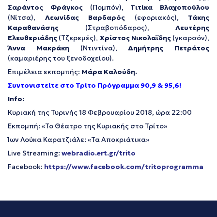
Σαράντος Φράγκος
(Πομπόν),
Τιτίκα Βλαχοπούλου
(Νίτσα),
Λεωνίδας Βαρδαρός
(εφοριακός),
Τάκης
Καραθανάσης
(Στραβοπόδαρος),
Λευτέρης
Ελευθεριάδης
(Τζερεμές),
Χρίστος Νικολαΐδης
(γκαρσόν),
Άννα Μακράκη
(Ντιντίνα),
Δημήτρης Πετράτος
(καμαριέρης του ξενοδοχείου).
Επιμέλεια εκπομπής:
Μάρα Καλούδη.
Συντονιστείτε στο Τρίτο Πρόγραμμα 90,9 & 95,6!
Info:
Κυριακή της Τυρινής 18 Φεβρουαρίου 2018, ώρα 22:00
Εκπομπή: «Το Θέατρο της Κυριακής στο Τρίτο»
Ίων Λούκα Καρατζιάλε: «Τα Αποκριάτικα»
Live Streaming:
webradio.ert.gr/trito
Facebook:
https://www.facebook.com/tritoprogramma