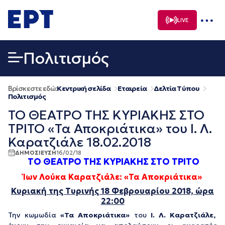
Μετάβαση
σε
LIVE
περιεχόμενο
Πολιτισμός
Βρίσκεστε εδώ:
Κεντρική σελίδα
Εταιρεία
Δελτία Τύπου
Πολιτισμός
ΤΟ ΘΕΑΤΡΟ ΤΗΣ ΚΥΡΙΑΚΗΣ ΣΤΟ
ΤΡΙΤΟ «Τα Αποκριάτικα» του Ι. Λ.
Καρατζιάλε 18.02.2018
ΔΗΜΟΣΙΕΥΣΗ
16/02/18
ΤΟ ΘΕΑΤΡΟ ΤΗΣ ΚΥΡΙΑΚΗΣ ΣΤΟ ΤΡΙΤΟ
Ίων Λούκα Καρατζιάλε: «Τα Αποκριάτικα»
Κυριακή της Τυρινής 18 Φεβρουαρίου 2018, ώρα
22:00
Την κωμωδία
«Τα Αποκριάτικα»
του
Ι. Λ. Καρατζιάλε,