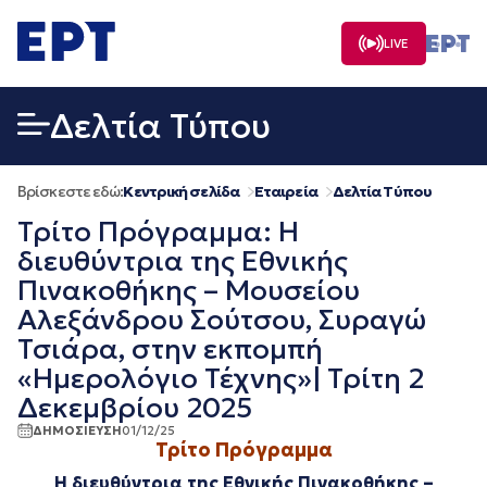
Μετάβαση
σε
LIVE
περιεχόμενο
Δελτία Τύπου
Βρίσκεστε εδώ:
Κεντρική σελίδα
Εταιρεία
Δελτία Τύπου
Τρίτο Πρόγραμμα: Η
διευθύντρια της Εθνικής
Πινακοθήκης – Μουσείου
Αλεξάνδρου Σούτσου, Συραγώ
Τσιάρα, στην εκπομπή
«Ημερολόγιο Τέχνης»| Τρίτη 2
Δεκεμβρίου 2025
ΔΗΜΟΣΙΕΥΣΗ
01/12/25
Τρίτο Πρόγραμμα
Η διευθύντρια της Εθνικής Πινακοθήκης –