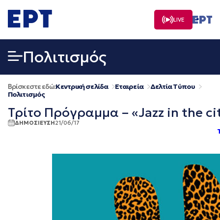
Μετάβαση
σε
LIVE
περιεχόμενο
Πολιτισμός
Βρίσκεστε εδώ:
Κεντρική σελίδα
Εταιρεία
Δελτία Τύπου
Πολιτισμός
Τρίτο Πρόγραμμα – «Jazz in the c
ΔΗΜΟΣΙΕΥΣΗ
21/06/17