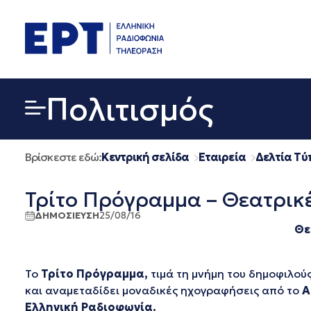
Μετάβαση
σε
περιεχόμενο
Πολιτισμός
Βρίσκεστε εδώ:
Κεντρική σελίδα
Εταιρεία
Δελτία Τύ
Τρίτο Πρόγραμμα – Θεατρικ
ΔΗΜΟΣΙΕΥΣΗ
25/08/16
Θε
Το
Τρίτο Πρόγραμμα,
τιμά τη μνήμη του δημοφιλού
και αναμεταδίδει μοναδικές ηχογραφήσεις από το
Α
Ελληνική Ραδιοφωνία.