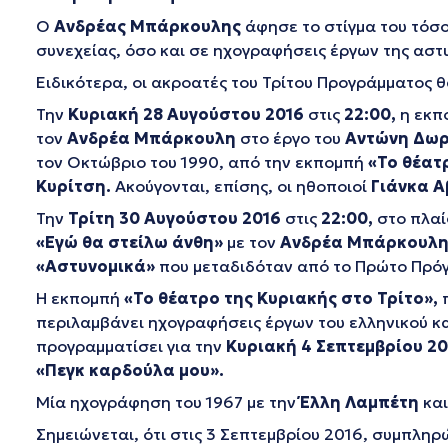
Ο
Ανδρέας Μπάρκουλης
άφησε το στίγμα του τόσ
συνεχείας, όσο και σε ηχογραφήσεις έργων της αστ
Ειδικότερα, οι ακροατές του Τρίτου Προγράμματος θ
Την
Κυριακή 28 Αυγούστου 2016
στις
22:00,
η εκπ
τον
Ανδρέα Μπάρκουλη
στο έργο του
Αντώνη Δωρ
τον Οκτώβριο του 1990, από την εκπομπή
«Το θέατ
Κυρίτση.
Ακούγονται, επίσης, οι ηθοποιοί
Γιάνκα 
Την
Τρίτη 30 Αυγούστου 2016
στις
22:00,
στο πλαί
«Εγώ θα στείλω άνθη»
με τον
Ανδρέα Μπάρκουλ
«Αστυνομικά»
που μεταδιδόταν από το Πρώτο Πρόγ
Η εκπομπή
«Το θέατρο της Κυριακής στο Τρίτο»,
π
περιλαμβάνει ηχογραφήσεις έργων του ελληνικού κα
προγραμματίσει για την
Κυριακή 4 Σεπτεμβρίου 20
«Πεγκ καρδούλα μου».
Μία ηχογράφηση του 1967 με την
Έλλη Λαμπέτη
και
Σημειώνεται, ότι στις 3 Σεπτεμβρίου 2016, συμπλη