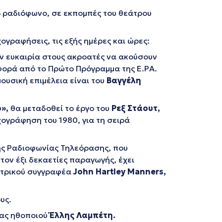
ο ραδιόφωνο, σε εκπομπές του θεάτρου
ογραφήσεις, τις εξής ημέρες και ώρες:
ν ευκαιρία στους ακροατές να ακούσουν
ορά από το Πρώτο Πρόγραμμα της Ε.ΡΑ.
ουσική επιμέλεια είναι του
Βαγγέλη
ο»,
θα μεταδοθεί το έργο του
Ρεξ Στάουτ,
χογράφηση του 1980, για τη σειρά
ής Ραδιοφωνίας Τηλεόρασης, που
ον έξι δεκαετίες παραγωγής, έχει
ατρικού συγγραφέα
John
Hartley
Manners
,
υς.
δας ηθοποιού
Έλλης Λαμπέτη.