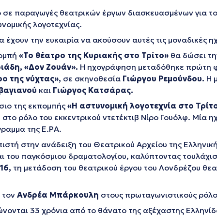
ο σε παραγωγές θεατρικών έργων διασκευασμένων για τ
υνομικής λογοτεχνίας.
α έχουν την ευκαιρία να ακούσουν αυτές τις μοναδικές ηχ
ομπή
«Το θέατρο της Κυριακής στο Τρίτο»
θα δώσει τη
ιάδη, «Δον Ζουάν».
Η ηχογράφηση μεταδόθηκε πρώτη φ
ρο της νύχτας»,
σε σκηνοθεσία
Γιώργου Ρεμούνδου.
Η μ
Αβαγιανού
και
Γιώργος Κατσάρας.
σιο της εκπομπής
«Η αστυνομική λογοτεχνία στο Τρίτ
η
στο ρόλο του εκκεντρικού ντετέκτιβ Νίρο Γουόλφ. Μία η
ραμμα της Ε.ΡΑ.
ιστή στην ανάδειξη του Θεατρικού Αρχείου της Ελληνικ
ι του παγκόσμιου δραματολογίου, καλύπτοντας τουλάχιστ
16,
τη μετάδοση του θεατρικού έργου του Λονδρέζου θε
 τον
Ανδρέα Μπάρκουλη
στους πρωταγωνιστικούς ρόλο
ρώνονται 33 χρόνια από το θάνατο της αξέχαστης Ελληνί