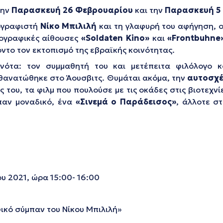
την
Παρασκευή 26 Φεβρουαρίου
και την
Παρασκευή 5 
ογραφιστή
Νίκο Μπιλιλή
και τη γλαφυρή του αφήγηση, ο
τογραφικές αίθουσες
«Soldaten Kino»
και
«Frontbuhne
ντο τον εκτοπισμό της εβραϊκής κοινότητας.
ότα: τον συμμαθητή του και μετέπειτα φιλόλογο 
θανατώθηκε στο Άουσβιτς. Θυμάται ακόμα, την
αυτοσχέ
άς του, τα φιλμ που πουλούσε με τις οκάδες στις βιοτεχ
παν μοναδικό, ένα
«Σινεμά ο Παράδεισος»
, άλλοτε σ
 2021, ώρα 15:00- 16:00
ικό σύμπαν του Νίκου Μπιλιλή»