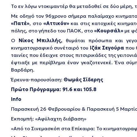
Το εν λόγω ντοκιμαντέρ θα μεταδοθεί σε δύο μέρη, 
Με οδηγό τον 96χρονο σήμερα παλαίμαχο κινηματ
«Πατέ»
, στο
«Αττικόν»
και στις κατοχικές κινημα
πόλης, στο γήπεδο του ΠΑΟΚ, στο
«Κουρσάλ»
με φό
Ο
Νίκος Μπιλιλής,
θυμάται πρόσωπα και γεγον
κινηματογραφικό συνέταιρό του
Ιζάκ Σεγούρα
που 
ταινίες που έδειχνε στους πιτσιρικάδες της γειτονι
έφτιαξε με περίβλημα έναν γκαζοτενεκέ. Ένα σύμ
Βαρδάρη.
Έρευνα-παρουσίαση:
Θωμάς Σίδερης
Πρώτο Πρόγραμμα: 91.6 και 105.8
Info
Παρασκευή 26 Φεβρουαρίου & Παρασκευή 5 Μαρτίου
Εκπομπή: «Αφύλαχτη διάβαση»
«Από το Σινεμασκόπ στα Επίκαιρα: Το κινηματογραφ