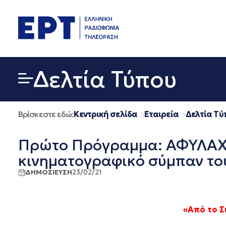
Μετάβαση
σε
περιεχόμενο
Δελτία Τύπου
Βρίσκεστε εδώ:
Κεντρική σελίδα
Εταιρεία
Δελτία Τύ
Πρώτο Πρόγραμμα: ΑΦΥΛΑΧΤΗ
κινηματογραφικό σύμπαν του
ΔΗΜΟΣΙΕΥΣΗ
23/02/21
«Από το Σ