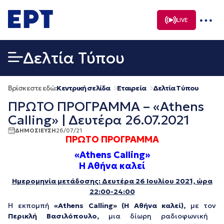
Μετάβαση
σε
LIVE
περιεχόμενο
Δελτία Τύπου
Βρίσκεστε εδώ:
Κεντρική σελίδα
Εταιρεία
Δελτία Τύπου
ΠΡΩΤΟ ΠΡΟΓΡΑΜΜΑ – «Athens
Calling» | Δευτέρα 26.07.2021
ΔΗΜΟΣΙΕΥΣΗ
26/07/21
ΠΡΩΤΟ ΠΡΟΓΡΑΜΜΑ
«Athens Calling»
Η Αθήνα καλεί
Ημερομηνία μετάδοσης: Δευτέρα 26 Ιουλίου 2021, ώρα
22:00-24:00
Η εκπομπή
«
Athens
Calling
» (Η Αθήνα καλεί),
με τον
Περικλή Βασιλόπουλο,
μια δίωρη ραδιοφωνική