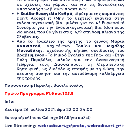
σε σχέσεις και γάμους και για τις δυνατότητες
αποτροπής των βίαιων πρακτικών.
Η
Ιλιάδα-Ευαγγελία Κοθρά
, ιδρύτρια της καμπάνιας
Don’t Accept it (Μην το δεχτείς) ενάντια στην
ο
ενδοοικογενειακή βία, μιλάει για το 4
Ευρωπαϊκό
Συνέδριο για την Ενδοοικογενειακή Βία (domestic
violence), που θα γίνει στις 14/9 στη Λουμπλιάνα της
Σλοβενίας.
Από το Ηράκλειο της Κρήτης, το ζεύγος
Μαρία
Καπνιστού
, αρχιτέκτων Τοπίου και
Μιχάλης
Μανιαδάκης
, σχεδιαστής κήπων, συνιδρυτές του
βραβευμένου «Το Μικρό Σχολείο της Γης» και «Στην
Πόλη Περιβόλι», μιλούν για την Αναγεννητική
Γεωργία, τους Δασόκηπους, τη Θεραπευτική
Κηπουρική, ως διεξόδους επαφής με τη Φύση, την
ατομική άσκηση και την αυτοδύναμη καλλιέργεια
της τροφής.
Παρουσίαση:
Περικλής Βασιλόπουλος
Πρώτο Πρόγραμμα 91,6 και 105,8
Info
:
Δευτέρα 26 Ιουλίου 2021, ώρα 22:00-24:00
Εκπομπή: «Athens Calling» (Η Αθήνα καλεί)
Live Streaming:
webradio.ert.gr/proto
,
webradio.ert.gr/i-