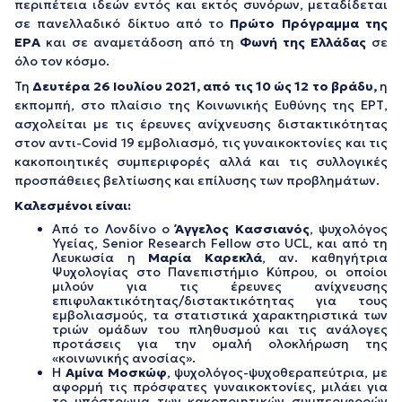
περιπέτεια ιδεών εντός και εκτός συνόρων, μεταδίδεται
σε πανελλαδικό δίκτυο από το
Πρώτο Πρόγραμμα
της
ΕΡΑ
και σε αναμετάδοση από τη
Φωνή της Ελλάδας
σε
όλο τον κόσμο.
Τη
Δευτέρα 26 Ιουλίου 2021, από τις
10 ώς 12 το βράδυ,
η
εκπομπή, στο πλαίσιο της Κοινωνικής Ευθύνης της ΕΡΤ,
ασχολείται με τις έρευνες ανίχνευσης διστακτικότητας
στον αντι-Covid 19 εμβολιασμό, τις γυναικοκτονίες και τις
κακοποιητικές συμπεριφορές αλλά και τις συλλογικές
προσπάθειες βελτίωσης και επίλυσης των προβλημάτων.
Καλεσμένοι είναι:
Από το Λονδίνο ο
Άγγελος Κασσιανός
, ψυχολόγος
Υγείας, Senior Research Fellow στο UCL, και από τη
Λευκωσία η
Μαρία Καρεκλά
, αν. καθηγήτρια
Ψυχολογίας στο Πανεπιστήμιο Κύπρου, οι οποίοι
μιλούν για τις έρευνες ανίχνευσης
επιφυλακτικότητας/διστακτικότητας για τους
εμβολιασμούς, τα στατιστικά χαρακτηριστικά των
τριών ομάδων του πληθυσμού και τις ανάλογες
προτάσεις για την ομαλή ολοκλήρωση της
«κοινωνικής ανοσίας».
Η
Αμίνα Μοσκώφ
, ψυχολόγος-ψυχοθεραπεύτρια, με
αφορμή τις πρόσφατες γυναικοκτονίες, μιλάει για
το υπόστρωμα των κακοποιητικών συμπεριφορών