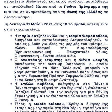
περιπέτεια ιδεών εντός και εκτός συνόρων, μεταδίδεται
σε πανελλαδικό δίκτυο από το
Πρώτο Πρόγραμμα
της
ΕΡΑ
και σε αναμετάδοση από τη
Φωνή της Ελλάδας
σε
όλο τον κόσμο.
Τη
Δευτέρα 31 Μαΐου 2021,
στις
10 το βράδυ,
καλεσμένoι
στην εκπομπή είναι:
Η
Μαρία Χατζηλεωνίδα
και η
Μαρία Φαροπούλου,
δικηγόροι και εκπαιδεύτριες Διαμεσολαβητών, οι
οποίες μιλούν για όλες τις μορφές του κρίσιμου –
πλέον- θεσμού της Διαμεσολάβησης
(Χρηματοοικονομική – Πτωχευτικός νόμος,
Οικογενειακή – Συνεπιμέλεια κ.ά.).
Ο
Αναστάσης Σταμάτης
και η
Φένια Σούρλα,
συνιδρυτές της start-up Dataphoria, οι οποίοι
εξηγούν πώς τα data (δεδομένα) μπορούν να
χρησιμοποιηθούν για το κοινωνικό καλό, όπως και
για την Ευρωπαϊκή Πράσινη Συμφωνία 2030 και την
εκπαίδευση στη Βιώσιμη Ανάπτυξη.
Η
Στέλλα Κυβέλου,
καθηγήτρια στο Πάντειο
Πανεπιστήμιο, εξηγεί τη νέα Ευρωπαϊκή Θαλάσσια/
Γαλάζια Πολιτική και την ανάγκη για μία Εθνική
Στρατηγική για τον Θαλάσσιο Χώρο και τη Γαλάζια
Οικονομία.
Τέλος, η
Μαρία Μάρκου,
ιδρύτρια δικηγορικής
εταιρείας με γραφεία στη Νέα Υόρκη, την Αθήνα και
τη Λευκωσία, η οποία μιλά για όλα τα νομικά θέματα