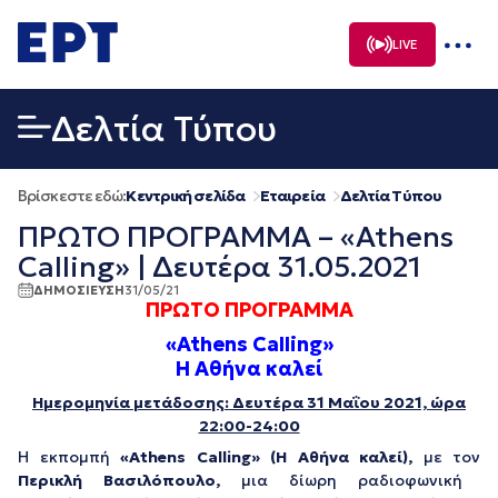
Μετάβαση
σε
LIVE
περιεχόμενο
Δελτία Τύπου
Βρίσκεστε εδώ:
Κεντρική σελίδα
Εταιρεία
Δελτία Τύπου
ΠΡΩΤΟ ΠΡΟΓΡΑΜΜΑ – «Athens
Calling» | Δευτέρα 31.05.2021
ΔΗΜΟΣΙΕΥΣΗ
31/05/21
ΠΡΩΤΟ ΠΡΟΓΡΑΜΜΑ
«Athens Calling»
Η Αθήνα καλεί
Ημερομηνία μετάδοσης: Δευτέρα 31 Μαΐου 2021, ώρα
22:00-24:00
Η εκπομπή
«
Athens
Calling
» (Η Αθήνα καλεί),
με τον
Περικλή Βασιλόπουλο,
μια δίωρη ραδιοφωνική