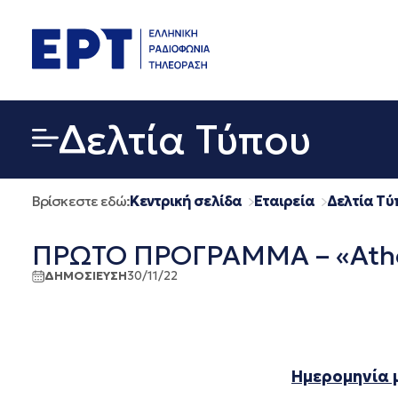
Μετάβαση
σε
περιεχόμενο
Δελτία Τύπου
Βρίσκεστε εδώ:
Κεντρική σελίδα
Εταιρεία
Δελτία Τύ
ΠΡΩΤΟ ΠΡΟΓΡΑΜΜΑ – «Athens
ΔΗΜΟΣΙΕΥΣΗ
30/11/22
Ημερομηνία 