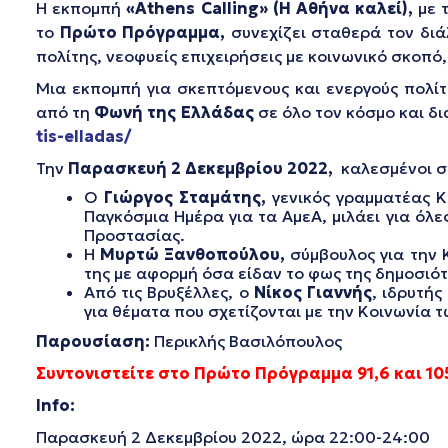
Η εκπομπή
«Athens Calling» (Η Αθήνα καλεί),
με 
το
Πρώτο Πρόγραμμα,
συνεχίζει σταθερά τον διά
πολίτης, νεοφυείς επιχειρήσεις με κοινωνικό σκοπό,
Μια εκπομπή για σκεπτόμενους και ενεργούς πολίτ
από τη
Φωνή της Ελλάδας
σε όλο τον κόσμο και δ
tis-elladas/
Την
Παρασκευή 2 Δεκεμβρίου 2022,
καλεσμένοι σ
Ο
Γιώργος Σταμάτης,
γενικός γραμματέας 
Παγκόσμια Ημέρα για τα ΑμεΑ, μιλάει για όλε
Προστασίας.
Η
Μυρτώ Ξανθοπούλου,
σύμβουλος για την 
της με αφορμή όσα είδαν το φως της δημοσιότ
Από τις Βρυξέλλες, ο
Νίκος Γιαννής
, ιδρυτή
για θέματα που σχετίζονται με την Κοινωνία τ
Παρουσίαση:
Περικλής Βασιλόπουλος
Συντονιστείτε στο Πρώτο Πρόγραμμα 91,6 και 105
Info
:
Παρασκευή 2 Δεκεμβρίου 2022, ώρα 22:00-24:00