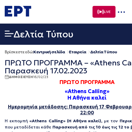
Μετάβαση
σε
LIVE
περιεχόμενο
Δελτία Τύπου
Βρίσκεστε εδώ:
Κεντρική σελίδα
Εταιρεία
Δελτία Τύπου
ΠΡΩΤΟ ΠΡΟΓΡΑΜΜΑ – «Athens Call
Παρασκευή 17.02.2023
ΔΗΜΟΣΙΕΥΣΗ
16/02/23
ΠΡΩΤΟ ΠΡΟΓΡΑΜΜΑ
«Athens Calling»
Η Αθήνα καλεί
Ημερομηνία μετάδοσης: Παρασκευή 17 Φεβρουαρί
22:00
Η εκπομπή
«Athens Calling» (Η Αθήνα καλεί),
με τον
Περικ
που μεταδίδεται κάθε
Παρασκευή
από τις 10 έως τις 12 τ