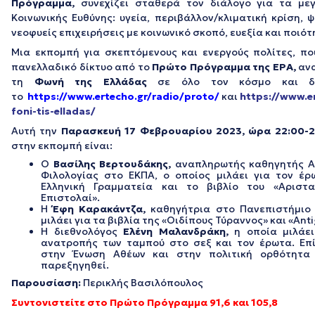
Πρόγραμμα,
συνεχίζει σταθερά τον διάλογο για τα με
Κοινωνικής Ευθύνης: υγεία, περιβάλλον/κλιματική κρίση, 
νεοφυείς επιχειρήσεις με κοινωνικό σκοπό, ευεξία και ποιότ
Μια εκπομπή για σκεπτόμενους και ενεργούς πολίτες, πο
πανελλαδικό δίκτυο από το
Πρώτο Πρόγραμμα
της ΕΡΑ,
αν
τη
Φωνή της Ελλάδας
σε όλο τον κόσμο και δι
το
https://www.ertecho.gr/radio/proto/
και
https://www.er
foni-tis-elladas/
Αυτή την
Παρασκευή 17 Φεβρουαρίου 2023, ώρα 22:00-2
στην εκπομπή είναι:
Ο
Βασίλης Βερτουδάκης,
αναπληρωτής καθηγητής Α
Φιλολογίας στο ΕΚΠΑ, ο οποίος μιλάει για τον έ
Ελληνική Γραμματεία και το βιβλίο του «Αρισταί
Επιστολαί».
Η
Έφη Καρακάντζα,
καθηγήτρια στο Πανεπιστήμιο 
μιλάει για τα βιβλία της «Οιδίπους Τύραννος» και «Ant
Η διεθνολόγος
Ελένη Μαλανδράκη,
η οποία μιλάε
ανατροπής των ταμπού στο σεξ και τον έρωτα. Επ
στην Ένωση Αθέων και στην πολιτική ορθότητα
παρεξηγηθεί.
Παρουσίαση:
Περικλής Βασιλόπουλος
Συντονιστείτε στο Πρώτο Πρόγραμμα 91,6 και 105,8