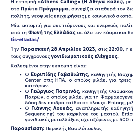
Η εκπομπή
«Athens Calling» (Η Αθήνα καλεί),
με
στο
Πρώτο Πρόγραμμα,
συνεχίζει σταθερά τον δι
πολίτης, νεοφυείς επιχειρήσεις με κοινωνικό σκοπό,
Μία εκπομπή για σκεπτόμενους και ενεργούς πολίτ
από τη
Φωνή της Ελλάδας
σε όλο τον κόσμο και δ
tis-elladas/
Την
Παρασκευή 28 Απριλίου 2023,
στις
22:00,
η 
τους σύγχρονους
γονιδιωματικούς ελέγχους
.
Kαλεσμένοι στην εκπομπή είναι:
Ο
Ευριπίδης Γαβαθιώτης
, καθηγητής Βιοχημ
Center στις ΗΠΑ, ο οποίος μιλάει για τρε
κυττάρων.
Ο
Γεώργιος Πατρινός
, καθηγητής Φαρμακογ
Πατρών, ο οποίος μιλάει για τη Φαρμακογενετ
δόση δεν επιδρά το ίδιο σε όλους». Επίσης, μ
Ο
Γιάννης Λουκάς
, αναπληρωτής καθηγητή
Sequencing) του καρκίνου του μαστού. Επίσ
γονιδιακές μεταλλάξεις σχετιζόμενες με 500
Παρουσίαση:
Περικλής Βασιλόπουλος