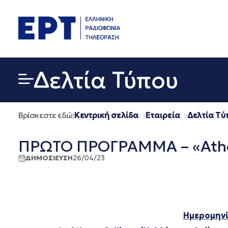
Μετάβαση
σε
περιεχόμενο
Δελτία Τύπου
Βρίσκεστε εδώ:
Κεντρική σελίδα
Εταιρεία
Δελτία Τύ
ΠΡΩΤΟ ΠΡΟΓΡΑΜΜΑ – «Athen
ΔΗΜΟΣΙΕΥΣΗ
26/04/23
Ημερομηνί