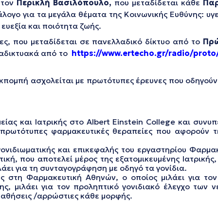
 τον
Περικλή Βασιλόπουλο,
που μεταδίδεται κάθε
Πα
άλογο για τα μεγάλα θέματα της Κοινωνικής Ευθύνης: υγ
 ευεξία και ποιότητα ζωής.
ες, που μεταδίδεται σε πανελλαδικό δίκτυο από το
Πρ
ιαδικτυακά από το
https://www.ertecho.gr/radio/proto
εκπομπή ασχολείται με πρωτότυπες έρευνες που οδηγού
είας και Ιατρικής στο Albert Einstein College και συν
ις πρωτότυπες φαρμακευτικές θεραπείες που αφορούν 
ονιδιωματικής και επικεφαλής του εργαστηρίου Φαρμακ
ική, που αποτελεί μέρος της εξατομικευμένης Ιατρικής,
ιλάει για τη συνταγογράφηση με οδηγό τα γονίδια.
ς στη Φαρμακευτική Αθηνών, ο οποίος μιλάει για το
ης, μιλάει για τον προληπτικό γονιδιακό έλεγχο των ν
 παθήσεις /αρρώστιες κάθε μορφής.