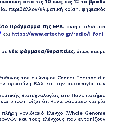
ρασκευή
από τις 10 έως τις 12 το βράδυ
εία, περιβάλλον/κλιματική κρίση, ψηφιακός
ώτο Πρόγραμμα
της ΕΡΑ,
αναμεταδίδεται
/
και
https://www.ertecho.gr/radio/i-foni-
ν σε
νέα φάρμακα/θεραπείες,
όπως και με
υπέυθυνος του ομώνυμου Cancer Therapeutic
την πρωτεΐνη BAX και την αυτοφαγία των
ευτικής Βιοτεχνολογίας στο Πανεπιστήμιο
 και υποστηρίζει ότι «Ένα φάρμακο και μία
ν πλήρη γονιδιακό έλεγχο (Whole Genome
εογνών και τους ελέγχους που εντοπίζουν