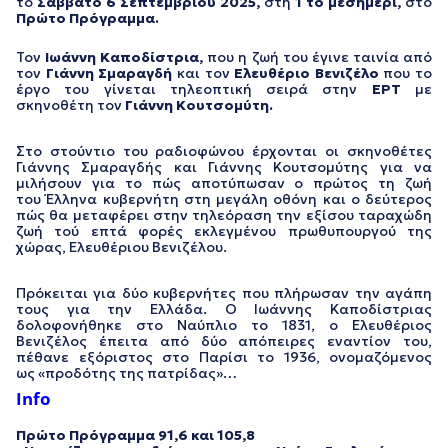
το
Σάββατο 6 Σεπτεμβρίου 2025,
στη
1 το μεσημέρι,
στο
Πρώτο Πρόγραμμα.
Τον
Ιωάννη Καποδίστρια,
που η ζωή του έγινε ταινία από
τον
Γιάννη Σμαραγδή
και τον
Ελευθέριο Βενιζέλο
που το
έργο του γίνεται τηλεοπτική σειρά στην
ΕΡΤ
με
σκηνοθέτη τον
Γιάννη Κουτσομύτη.
Στο στούντιο του ραδιοφώνου έρχονται οι σκηνοθέτες
Γιάννης Σμαραγδής και Γιάννης Κουτσομύτης για να
μιλήσουν για το πώς αποτύπωσαν ο πρώτος τη ζωή
του Έλληνα κυβερνήτη στη μεγάλη οθόνη και ο δεύτερος
πώς θα μεταφέρει στην τηλεόραση την εξίσου ταραχώδη
ζωή τού επτά φορές εκλεγμένου πρωθυπουργού της
χώρας, Ελευθέριου Βενιζέλου.
Πρόκειται για δύο κυβερνήτες που πλήρωσαν την αγάπη
τους για την Ελλάδα. Ο Ιωάννης Καποδίστριας
δολοφονήθηκε στο Ναύπλιο το 1831, ο Ελευθέριος
Βενιζέλος έπειτα από δύο απόπειρες εναντίον του,
πέθανε εξόριστος στο Παρίσι το 1936, ονομαζόμενος
ως «προδότης της πατρίδας»…
Info
Πρώτο Πρόγραμμα 91,6 και 105,8