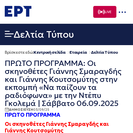
Μετάβαση
σε
LIVE
περιεχόμενο
Δελτία Τύπου
Βρίσκεστε εδώ:
Κεντρική σελίδα
Εταιρεία
Δελτία Τύπου
ΠΡΩΤΟ ΠΡΟΓΡΑΜΜΑ: Οι
σκηνοθέτες Γιάννης Σμαραγδής
και Γιάννης Κουτσομύτης στην
εκπομπή «Να παίζουν τα
ραδιόφωνα» με την Ντέπυ
Γκολεμά | Σάββατο 06.09.2025
ΔΗΜΟΣΙΕΥΣΗ
03/09/25
ΠΡΩΤΟ ΠΡΟΓΡΑΜΜΑ
Οι σκηνοθέτες Γιάννης Σμαραγδής και
Γιάννης Κουτσομύτης