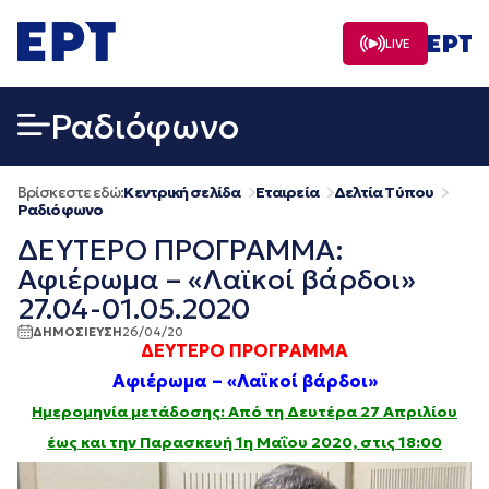
Μετάβαση
σε
LIVE
περιεχόμενο
Ραδιόφωνο
Βρίσκεστε εδώ:
Κεντρική σελίδα
Εταιρεία
Δελτία Τύπου
Ραδιόφωνο
ΔΕΥΤΕΡΟ ΠΡΟΓΡΑΜΜΑ:
Αφιέρωμα – «Λαϊκοί βάρδοι»
27.04-01.05.2020
ΔΗΜΟΣΙΕΥΣΗ
26/04/20
ΔΕΥΤΕΡΟ ΠΡΟΓΡΑΜΜΑ
Αφιέρωμα – «Λαϊκοί βάρδοι»
Ημερομηνία μετάδοσης: Από τη Δευτέρα 27 Απριλίου
έως και την Παρασκευή 1η Μαΐου 2020, στις 18:00