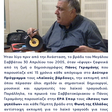
Ήταν λίγο πριν από την Ανάσταση, το βράδυ του Μεγάλου
Σαββάτου 30 Απριλίου του 2005, όταν «έφυγε» ξαφνικά
από τη ζωή ο δημοσιογράφος
Πάνος Γεραμάνης
που
παρουσίαζε επί 15 χρόνια κάθε απόγευμα στο
Δεύτερο
Πρόγραμμα
τους
«Λαϊκούς βάρδους»,
την εκπομπή από
όπου πέρασαν όλοι σχεδόν οι σημαντικοί δημιουργοί,
μουσικοί και ερμηνευτές του λαϊκού τραγουδιού.
Παράλληλα, τα πρωινά του Σαββατοκύριακου ο Πάνος
Γεραμάνης παρουσίαζε στην
ΕΡΑ Σπορ
τους
«Άσους των
γηπέδων»
και κάθε Πέμπτη βράδυ στη
Φωνή της Ελλάδας
αντίστοιχη εκπομπή για το λαϊκό τραγούδι για τους