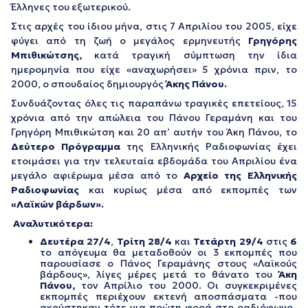
Έλληνες του εξωτερικού.
Στις αρχές του ίδιου μήνα, στις 7 Απριλίου του 2005, είχε
φύγει από τη ζωή ο μεγάλος ερμηνευτής
Γρηγόρης
Μπιθικώτσης,
κατά τραγική σύμπτωση την ίδια
ημερομηνία που είχε «αναχωρήσει» 5 χρόνια πριν, το
2000, ο σπουδαίος δημιουργός
Άκης Πάνου.
Συνδυάζοντας όλες τις παραπάνω τραγικές επετείους, 15
χρόνια από την απώλεια του Πάνου Γεραμάνη και του
Γρηγόρη Μπιθικώτση και 20 απ’ αυτήν του Άκη Πάνου, το
Δεύτερο Πρόγραμμα
της Ελληνικής Ραδιοφωνίας έχει
ετοιμάσει για την τελευταία εβδομάδα του Απριλίου ένα
μεγάλο αφιέρωμα μέσα από το
Αρχείο της Ελληνικής
Ραδιοφωνίας
και κυρίως μέσα από εκπομπές των
«Λαϊκών βάρδων».
Αναλυτικότερα:
Δευτέρα 27/4
,
Τρίτη 28/4
και
Τετάρτη 29/4
στις
6
το απόγευμα θα μεταδοθούν οι 3 εκπομπές που
παρουσίασε ο Πάνος Γεραμάνης στους «Λαϊκούς
βάρδους», λίγες μέρες μετά το θάνατο του
Άκη
Πάνου,
τον Απρίλιο του 2000. Οι συγκεκριμένες
εκπομπές περιέχουν εκτενή αποσπάσματα -που
ακούστηκαν τότε για πρώτη φορά στο ραδιόφωνο-