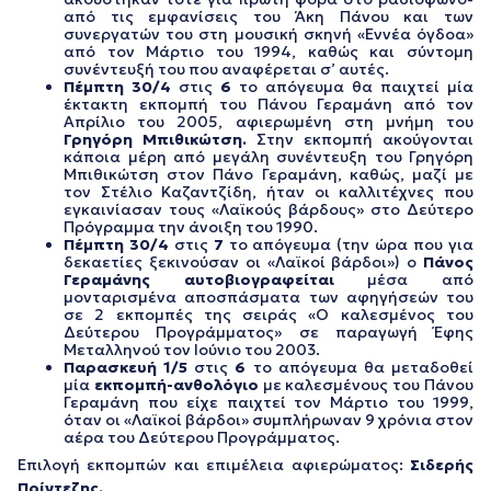
από τις εμφανίσεις του Άκη Πάνου και των
συνεργατών του στη μουσική σκηνή «Εννέα όγδοα»
από τον Μάρτιο του 1994, καθώς και σύντομη
συνέντευξή του που αναφέρεται σ’ αυτές.
Πέμπτη 30/4
στις
6
το απόγευμα θα παιχτεί μία
έκτακτη εκπομπή του Πάνου Γεραμάνη από τον
Απρίλιο του 2005, αφιερωμένη στη μνήμη του
Γρηγόρη Μπιθικώτση.
Στην εκπομπή ακούγονται
κάποια μέρη από μεγάλη συνέντευξη του Γρηγόρη
Μπιθικώτση στον Πάνο Γεραμάνη, καθώς, μαζί με
τον Στέλιο Καζαντζίδη, ήταν οι καλλιτέχνες που
εγκαινίασαν τους «Λαϊκούς βάρδους» στο Δεύτερο
Πρόγραμμα την άνοιξη του 1990.
Πέμπτη 30/4
στις
7
το απόγευμα (την ώρα που για
δεκαετίες ξεκινούσαν οι «Λαϊκοί βάρδοι») ο
Πάνος
Γεραμάνης
αυτοβιογραφείται
μέσα από
μονταρισμένα αποσπάσματα των αφηγήσεών του
σε 2 εκπομπές της σειράς «Ο καλεσμένος του
Δεύτερου Προγράμματος» σε παραγωγή Έφης
Μεταλληνού τον Ιούνιο του 2003.
Παρασκευή 1/5
στις
6
το απόγευμα θα μεταδοθεί
μία
εκπομπή-ανθολόγιο
με καλεσμένους του Πάνου
Γεραμάνη που είχε παιχτεί τον Μάρτιο του 1999,
όταν οι «Λαϊκοί βάρδοι» συμπλήρωναν 9 χρόνια στον
αέρα του Δεύτερου Προγράμματος.
Επιλογή εκπομπών και επιμέλεια αφιερώματος:
Σιδερής
Πρίντεζης.