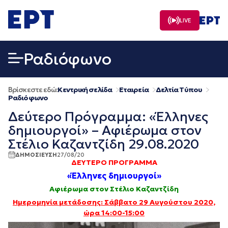
Μετάβαση
σε
LIVE
περιεχόμενο
Ραδιόφωνο
Βρίσκεστε εδώ:
Κεντρική σελίδα
Εταιρεία
Δελτία Τύπου
Ραδιόφωνο
Δεύτερο Πρόγραμμα: «Έλληνες
δημιουργοί» – Αφιέρωμα στον
Στέλιο Καζαντζίδη 29.08.2020
ΔΗΜΟΣΙΕΥΣΗ
27/08/20
ΔΕΥΤΕΡΟ ΠΡΟΓΡΑΜΜΑ
«Έλληνες δημιουργοί»
Αφιέρωμα
στον Στέλιο Καζαντζίδη
Ημερομηνία μετάδοσης: Σάββατο 29 Αυγούστ
ου 2020,
ώρα 14:00-15:00