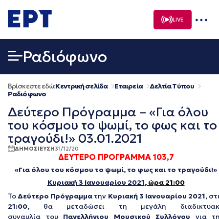
Μετάβαση
σε
LIVE
περιεχόμενο
Ραδιόφωνο
Βρίσκεστε εδώ:
Κεντρική σελίδα
Εταιρεία
Δελτία Τύπου
Ραδιόφωνο
Δεύτερο Πρόγραμμα – «Για όλου
του κόσμου το ψωμί, το φως και το
τραγούδι!» 03.01.2021
ΔΗΜΟΣΙΕΥΣΗ
31/12/20
ΔΕΥΤΕΡΟ ΠΡΟΓΡΑΜΜΑ 103,7
«Για όλου του κόσμου το ψωμί, το φως και το τραγούδι!»
Κυριακή 3 Ιανουαρίου 2021
, ώρα 21:00
Το
Δεύτερο Πρόγραμμα
την
Κυριακή 3 Ιανουαρίου 2021,
στ
21:00,
θα μεταδώσει τη μεγάλη διαδικτυακ
συναυλία του
Πανελλήνιου Μουσικού Συλλόγου
για τ