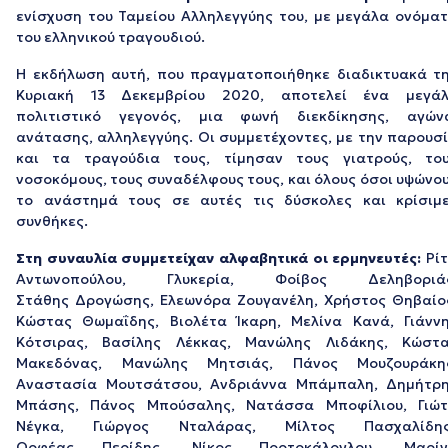
ενίσχυση του Ταμείου Αλληλεγγύης του, με μεγάλα ονόμα
του ελληνικού τραγουδιού.
H εκδήλωση αυτή, που πραγματοποιήθηκε διαδικτυακά τ
Κυριακή 13 Δεκεμβρίου 2020, αποτελεί ένα μεγά
πολιτιστικό γεγονός, μια φωνή διεκδίκησης, αγών
ανάτασης, αλληλεγγύης. Οι συμμετέχοντες, με την παρουσ
και τα τραγούδια τους, τίμησαν τους γιατρούς, το
νοσοκόμους, τους συναδέλφους τους, και όλους όσοι υψώνο
το ανάστημά τους σε αυτές τις δύσκολες και κρίσιμ
συνθήκες.
Στη συναυλία συμμετείχαν αλφαβητικά οι ερμηνευτές:
Ρί
Αντωνοπούλου, Γλυκερία, Φοίβος Δεληβοριάς
Στάθης Δρογώσης, Ελεωνόρα Ζουγανέλη, Χρήστος Θηβαίο
Κώστας Θωμαΐδης, Βιολέτα Ίκαρη, Μελίνα Κανά, Γιάνν
Κότσιρας, Βασίλης Λέκκας, Μανώλης Λιδάκης, Κώστ
Μακεδόνας, Μανώλης Μητσιάς, Πάνος Μουζουράκη
Αναστασία Μουτσάτσου, Ανδριάννα Μπάμπαλη, Δημήτρ
Μπάσης, Πάνος Μπούσαλης, Νατάσσα Μποφίλιου, Γιώ
Νέγκα, Γιώργος Νταλάρας, Μίλτος Πασχαλίδης
Ορφέας Περίδης, Νίκος Πορτοκάλογλου, Μαρίν