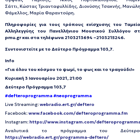
Σάττι, Κώστας Τριανταφυλλίδης, Διονύσης Τσακνής, Μανώλ
Φάμελλος, Μαρία Φαραντούρη.
Πληροφορίες για τους τρόπους ενίσχυσης του Ταμεί
Αλληλεγγύης του Πανελλήνιου Μουσικού Συλλόγου σ
pmu.gr και στα τηλέφωνα 2103213694 –2103215246.
Συντονιστείτε με το Δεύτερο Πρόγραμμα 103,7
.
Info
«
Για όλου του κόσμου το ψωμί, το φως και το τραγούδι!
»
Κυριακή 3 Ιανουαρίου 2021, 21:00
Δεύτερο Πρόγραμμα 103,7
#
defteroprogramma
#
neoprogramma
Live Streaming:
webradio.ert.gr/deftero
Facebook:
www.facebook.com/defteroprogramma.fm
Instagram:
https://www.instagram.com/defteroprogramm
Αναλυτικά το πρόγραμμα του Δεύτερου
https://webradio.ert.gr/programma-deftero/