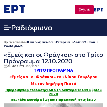
Μετάβαση
σε
LIVE
περιεχόμενο
Ραδιόφωνο
Βρίσκεστε εδώ:
Κεντρική σελίδα
Εταιρεία
Δελτία Τύπου
Ραδιόφωνο
«Εμείς και οι Φράγκοι» στο Τρίτο
Πρόγραμμα 12.10.2020
ΔΗΜΟΣΙΕΥΣΗ
08/10/20
ΤΡΙΤΟ ΠΡΟΓΡΑΜΜΑ
«Εμείς και οι Φράγκοι»
του
Νίκου Τσιφόρου
Με τον
Δημήτρη Πιατά
Ημερομηνία μετάδοσης:
Από τη Δευτέρα 12 Οκτωβρίου
2020
και κάθε Δευτέρα έως και Παρασκευή, στις 18:30