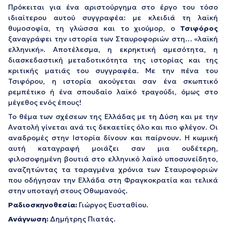
Πρόκειται για ένα αριστούργημα στο έργο του τόσο
ιδιαίτερου αυτού συγγραφέα: με κλειδιά τη λαϊκή
θυμοσοφία, τη γλώσσα και το χιούμορ, ο
Τσιφόρος
ξαναγράφει την ιστορία των Σταυροφοριών στη… «λαϊκή
ελληνική». Αποτέλεσμα, η εκρηκτική αμεσότητα, η
διασκεδαστική μεταδοτικότητα της ιστορίας και της
κριτικής ματιάς του συγγραφέα. Με την πένα του
Τσιφόρου, η ιστορία ακούγεται σαν ένα σκωπτικό
ρεμπέτικο ή ένα σπουδαίο λαϊκό τραγούδι, όμως στο
μέγεθος ενός έπους!
Το θέμα των σχέσεων της Ελλάδας με τη Δύση και με την
Ανατολή γίνεται ανά τις δεκαετίες όλο και πιο φλέγον. Οι
αναδρομές στην Ιστορία δίνουν και παίρνουν. Η κωμική
αυτή καταγραφή μοιάζει σαν μια ουδέτερη,
φιλοσοφημένη βουτιά στο ελληνικό λαϊκό υποσυνείδητο,
αναζητώντας τα ταραγμένα χρόνια των Σταυροφοριών
που οδήγησαν την Ελλάδα στη Φραγκοκρατία και τελικά
στην υποταγή στους Οθωμανούς.
Ραδιοσκηνοθεσία:
Γιώργος Ευσταθίου.
Ανάγνωση:
Δημήτρης Πιατάς.