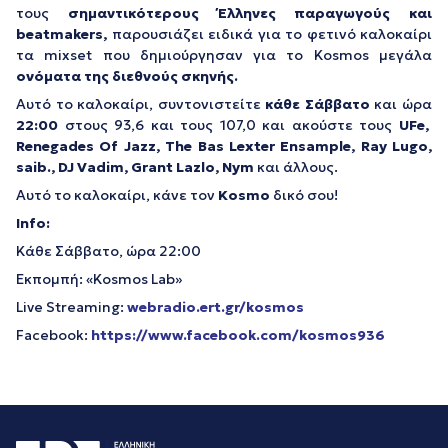
τους
σημαντικότερους Έλληνες παραγωγούς και
beatmakers
,
παρουσιάζει ειδικά για το φετινό καλοκαίρι
τα mixset που δημιούργησαν για το Kosmos μεγάλα
ονόματα της διεθνούς σκηνής.
Αυτό το καλοκαίρι, συντονιστείτε
κάθε Σάββατο
και ώρα
22:00
στους 93,6 και τους 107,0 και ακούστε τους
UFe
,
Renegades
Of
Jazz
,
The
Bas
Lexter
Ensample
,
Ray
Lugo
,
saib
.,
DJ
Vadim
,
Grant
Lazlo
,
Nym
και άλλους.
Αυτό το καλοκαίρι, κάνε τον
Kosmo
δικό σου!
Info
:
Κάθε Σάββατο, ώρα 22:00
Εκπομπή: «Kosmos Lab»
Live Streaming:
webradio.ert.gr/kosmos
Facebook:
https://www.facebook.com/kosmos936