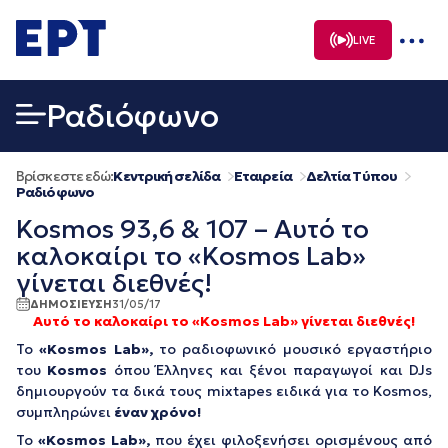
Μετάβαση
σε
LIVE
περιεχόμενο
Ραδιόφωνο
Βρίσκεστε εδώ:
Κεντρική σελίδα
Εταιρεία
Δελτία Τύπου
Ραδιόφωνο
Kosmos 93,6 & 107 – Αυτό το
καλοκαίρι το «Kosmos Lab»
γίνεται διεθνές!
ΔΗΜΟΣΙΕΥΣΗ
31/05/17
Αυτό το καλοκαίρι το «
Kosmos
Lab
» γίνεται διεθνές!
Το
«
Kosmos
Lab
»,
το ραδιοφωνικό μουσικό εργαστήριο
του
Kosmos
όπου Έλληνες και ξένοι παραγωγοί και
DJs
δημιουργούν τα δικά τους mixtapes ειδικά για το Kosmos,
συμπληρώνει
έναν χρόνο!
Το
«
Kosmos
Lab
»,
που έχει φιλοξενήσει ορισμένους από