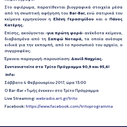
Στο αφιέρωμα, παρατίθενται βιογραφικά στοιχεία μέσα
από τη σκωπτική αφήγηση του
Bar-Bar,
ενώ σατιρικά του
κείμενα ερμηνεύουν η
Ελένη Γερασιμίδου
και ο
Πάνος
Κατέρης.
Επίσης, ακούγονται
-για
πρώτη φορά-
ανέκδοτα κείμενα,
διαβασμένα από τη
Σαπφώ Νοταρά,
τα οποία ανέσυρε
ειδικά για την εκπομπή, από το προσωπικό του αρχείο, ο
συγγραφέας.
Έρευνα-παραγωγή-παρουσίαση:
Δαυίδ Ναχμίας.
Συντονιστείτε στο Τρίτο Πρόγραμμα 90,9 και 95,6!
Info
:
Σάββατο 4 Φεβρουαρίου 2017, ώρα 13:00
O Bar-Bar «Τιμής ένεκεν» στο Τρίτο Πρόγραμμα
Live Streaming:
webradio.ert.gr/trito
Facebook:
https://www.facebook.com/tritoprogramma