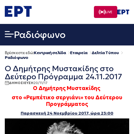
Μετάβαση
σε
LIVE
περιεχόμενο
Ραδιόφωνο
Βρίσκεστε εδώ:
Κεντρική σελίδα
Εταιρεία
Δελτία Τύπου
Ραδιόφωνο
Ο Δημήτρης Μυστακίδης στο
Δεύτερο Πρόγραμμα 24.11.2017
ΔΗΜΟΣΙΕΥΣΗ
20/11/17
Ο Δημήτρης Μυστακίδης
στο «Ρεμπέτικο σεργιάνι» του Δεύτερου
Προγράμματος
Παρασκευή 24 Νοεμβρίου 2017, ώρα 23:00