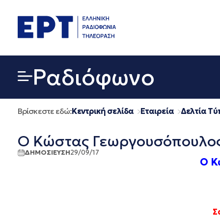
Μετάβαση
σε
περιεχόμενο
Ραδιόφωνο
Βρίσκεστε εδώ:
Κεντρική σελίδα
Εταιρεία
Δελτία Τύ
Ο Κώστας Γεωργουσόπουλος 
ΔΗΜΟΣΙΕΥΣΗ
29/09/17
Ο Κ
Σ