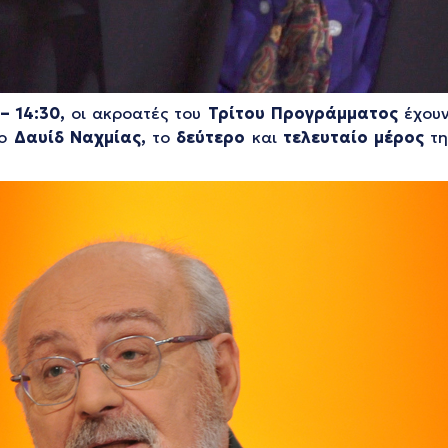
– 14:30,
οι ακροατές του
Τρίτου Προγράμματος
έχουν
 ο
Δαυίδ Ναχμίας,
το
δεύτερο
και
τελευταίο μέρος
τη