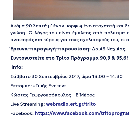
Ακόμα 90 λεπτά μ’ έναν μορφωμένο στοχαστή και 
γνώση. Ο λόγος του είναι έμπλεος από πολύτιμα 
αναφοράς και κύρους για τους σχολιασμούς του, οι 
Έρευνα-παραγωγή-παρουσίαση:
Δαυίδ Ναχμίας.
Συντονιστείτε στο Τρίτο Πρόγραμμα 90,9 & 95,6!
Info:
Σάββατο 30 Σεπτεμβρίου 2017, ώρα 13:00 – 14:30
Εκπομπή: «Τιμής Ένεκεν»
Κώστας Γεωργουσόπουλος – Β΄ Μέρος
Live Streaming:
webradio.ert.gr/trito
Facebook:
https://www.facebook.com/tritoprogr